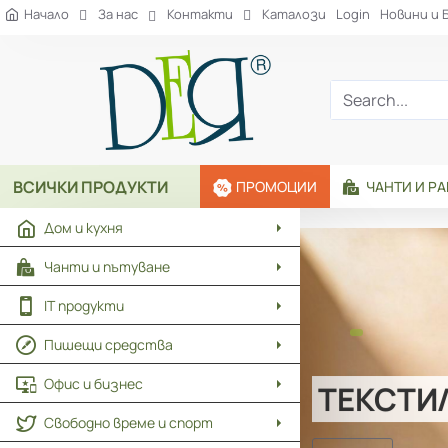
Рекламна
Начало
За нас
Контакти
Каталози
Login
Новини и 
агенция
ДЕЯ
Search...
ВСИЧКИ ПРОДУКТИ
ПРОМОЦИИ
ЧАНТИ И Р
Дом и кухня
Чанти и пътуване
IT продукти
Пишещи средства
Офис и бизнес
ТЕКСТИЛ И МОДА
Свободно време и спорт