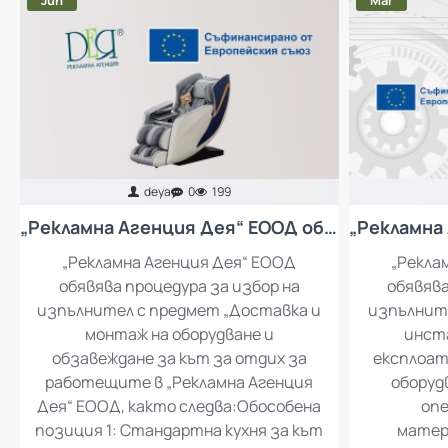
03
13
Jun
Mar
deya
0
199
„Рекламна Агенция Дея“ ЕООД обявява процедура за избор на изпълнител с предмет „Доставка и монтаж на оборудване и обзавеждане за кът за отдих за работещите в „Рекламна Агенция Дея“ ЕООД
„Рекламна Агенция Дея“ ЕООД
„Рекла
обявява процедура за избор на
обявява
изпълнител с предмет „Доставка и
изпълните
монтаж на оборудване и
инста
обзавеждане за кът за отдих за
експлоат