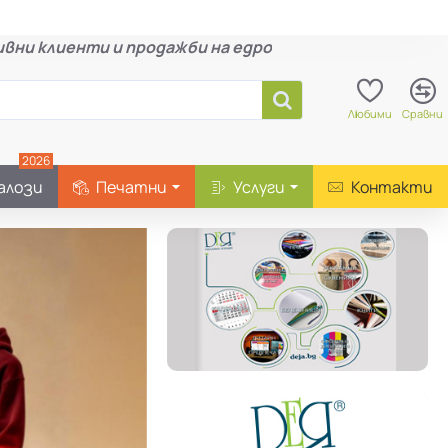
вни клиенти и продажби на едро
Любими
Сравни
2026
алози
Печатни
Услуги
Контакти