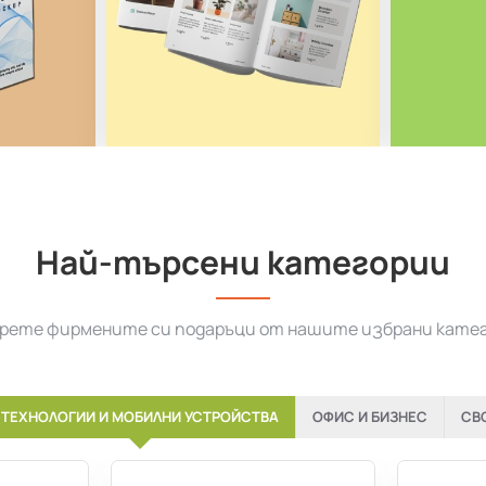
Най-търсени категории
рете фирмените си подаръци от нашите избрани кате