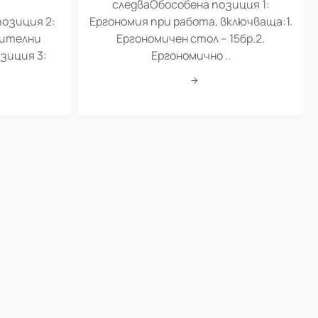
дство на
ергономия при работа и мебели за
 обособени
кът за отдих за работещите в
зиция 1:
Рекламна Агенция Дея ЕООД, както
следваОбособена позиция 1:
позиция 2:
Ергономия при работа, включваща:1.
шителни
Ергономичен стол – 15бр.2.
зиция 3:
Ергономично ..