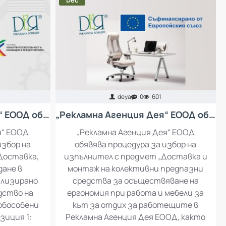
16
Dec
deya
0
601
„Рекламна Агенция Дея“ ЕООД обявява процедура за избор на изпълнител с предмет: Доставка, инсталация и въвеждане в експлоатация на специализирано оборудване за производство на рекламни материали
„Рекламна Агенция Дея“ ЕООД обявява процедура за избор на изпълнител с предмет „Доставка и монтаж на колективни предпазни средства за осъществяване на ергономия при работа и мебели за кът за отдих за работещите в Рекламна Агенция Дея ЕООД
я“ ЕООД
„Рекламна Агенция Дея“ ЕООД
избор на
обявява процедура за избор на
Доставка,
изпълнител с предмет „Доставка и
дане в
монтаж на колективни предпазни
ализирано
средства за осъществяване на