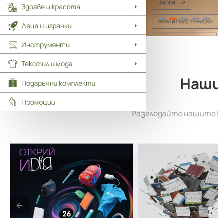
ЯКЕТА И СУИЧЪРИ
ШАПКИ
Здраве и красота
ДЪЖДОБРАНИ И ЖИЛЕТКИ
РИЗИ И ПОЛО ТЕНИСКИ
Деца и играчки
ТЕНИСКИ И БЛУЗИ
Инструменти
Текстил и мода
Подаръчни комплекти
Промоции
Наши
Разгледайте нашите к