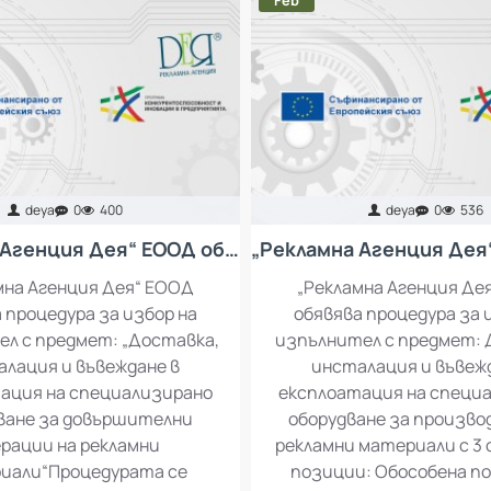
НОВИНИ
НОВИ ПУБЛИКАЦИИ
НАЙ-ЧЕТЕНИ ПУБЛИКАЦИИ
02
Feb
deya
0
400
deya
0
536
„Рекламна Агенция Дея“ ЕООД обявява процедура за избор на изпълнител с предмет: „Доставка, инсталация и въвеждане в експлоатация на специализирано оборудване за довършителни операции на рекламни материали“
мна Агенция Дея“ ЕООД
„Рекламна Агенция Де
 процедура за избор на
обявява процедура за 
л с предмет: „Доставка,
изпълнител с предмет: 
лация и въвеждане в
инсталация и въвеж
ация на специализирано
експлоатация на специ