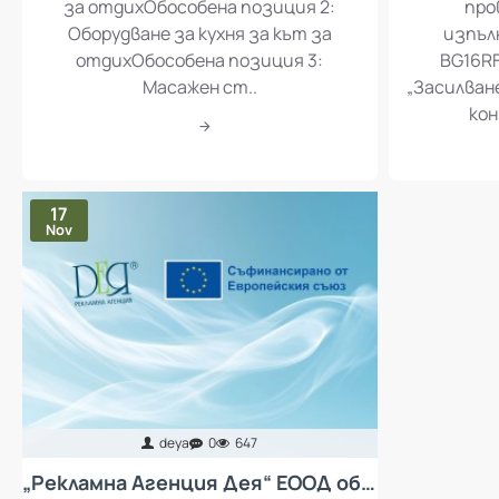
работещите в „Рекламна Агенция
оборуд
Дея“ ЕООД, както следва:Обособена
опе
позиция 1: Стандартна кухня за кът
матер
за отдихОбособена позиция 2:
про
Оборудване за кухня за кът за
изпъл
отдихОбособена позиция 3:
BG16RF
Масажен ст..
„Засилван
кон
17
Nov