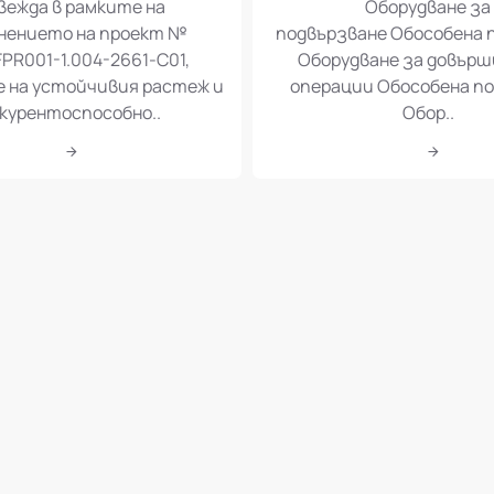
ване за довършителни
оборудване за произво
рации на рекламни
рекламни материали с 3
иали“Процедурата се
позиции: Обособена по
вежда в рамките на
Оборудване за
нението на проект №
подвързване Обособена 
PR001-1.004-2661-C01,
Оборудване за довър
е на устойчивия растеж и
операции Обособена по
курентоспособно..
Обор..