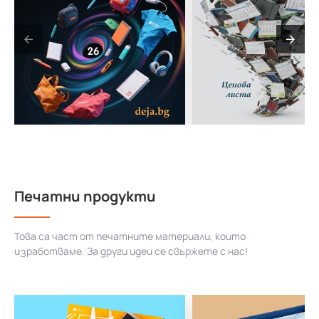
Печатни продукти
Това са част от печатните материали, които
изработваме. За други идеи се свържете с нас!