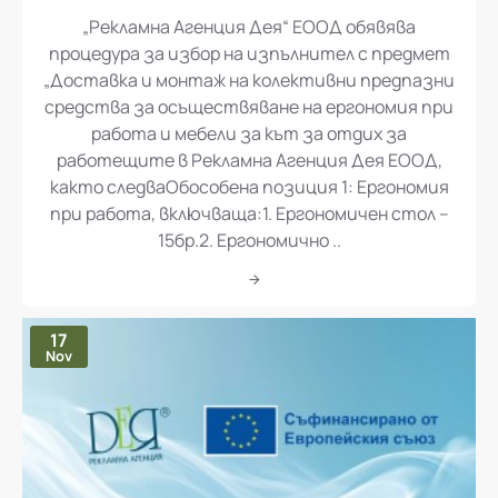
„Рекламна Агенция Дея“ ЕООД обявява процедура за избор на изпълнител с предмет „Доставка и монтаж на колективни предпазни средства за осъществяване на ергономия при работа и мебели за кът за отдих за работещите в Рекламна Агенция Дея ЕООД
„Рекламна Агенция Дея“ ЕООД обявява
процедура за избор на изпълнител с предмет
„Доставка и монтаж на колективни предпазни
средства за осъществяване на ергономия при
работа и мебели за кът за отдих за
работещите в Рекламна Агенция Дея ЕООД,
както следваОбособена позиция 1: Ергономия
при работа, включваща:1. Ергономичен стол –
15бр.2. Ергономично ..
17
Nov