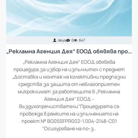
deya
0
647
„Рекламна Агенция Дея“ ЕООД обявява процедура за избор на изпълнител с предмет „Доставка и монтаж на колективни предпазни средства за защита от неблагоприятен микроклимат за работещите в „Рекламна Агенция Дея“ ЕООД - въздухопречистватели“
„Рекламна Агенция Дея“ ЕООД обявява
процедура за избор на изпълнител с предмет
„Доставка и монтаж на колективни предпазни
средства за защита от неблагоприятен
микроклимат за работещите в „Рекламна
Агенция Дея“ ЕООД -
Въздухопречистватели“Процедурата се
провежда в рамките на изпълнението на
проект № BG05SFPR002-1.004-2148-C01
“Осигуряване на по-з..