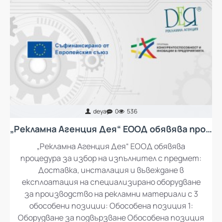
deya
0
536
„Рекламна Агенция Дея“ ЕООД обявява процедура за избор на изпълнител с предмет: Доставка, инсталация и въвеждане в експлоатация на специализирано оборудване за производство на рекламни материали
„Рекламна Агенция Дея“ ЕООД обявява
процедура за избор на изпълнител с предмет:
Доставка, инсталация и въвеждане в
експлоатация на специализирано оборудване
за производство на рекламни материали с 3
обособени позиции: Обособена позиция 1: