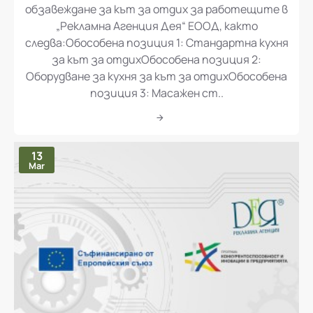
„Доставка и монтаж на оборудване и
обзавеждане за кът за отдих за работещите в
„Рекламна Агенция Дея“ ЕООД, както
следва:Обособена позиция 1: Стандартна кухня
за кът за отдихОбособена позиция 2:
Оборудване за кухня за кът за отдихОбособена
позиция 3: Масажен ст..
13
Mar