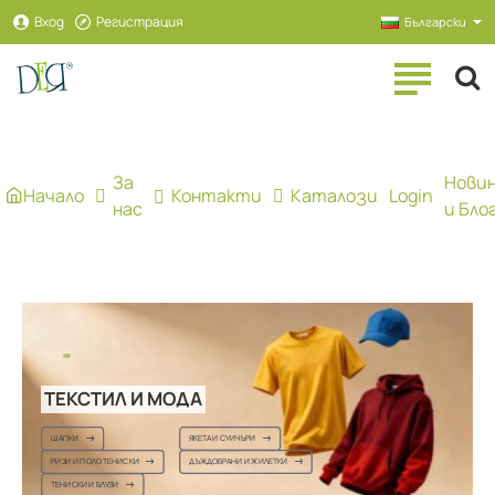
Рекламна
Вход
Регистрация
Български
агенция
ДЕЯ
За
Нови
Начало
Контакти
Каталози
Login
нас
и Бло
КИ