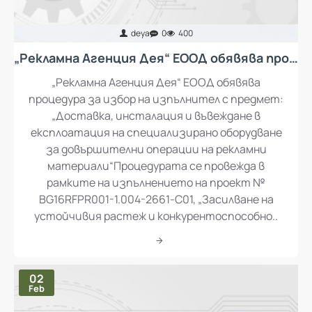
deya
0
400
„Рекламна Агенция Дея“ ЕООД обявява процедура за избор на изпълнител с предмет: „Доставка, инсталация и въвеждане в експлоатация на специализирано оборудване за довършителни операции на рекламни материали“
„Рекламна Агенция Дея“ ЕООД обявява
процедура за избор на изпълнител с предмет:
„Доставка, инсталация и въвеждане в
експлоатация на специализирано оборудване
за довършителни операции на рекламни
материали“Процедурата се провежда в
рамките на изпълнението на проект №
BG16RFPR001-1.004-2661-C01, „Засилване на
устойчивия растеж и конкурентоспособно..
02
Feb