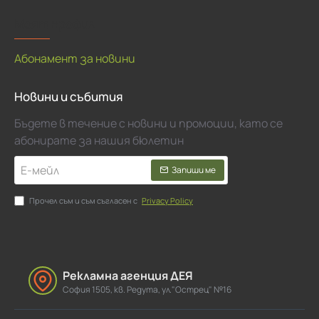
Моят профил
Абонамент за новини
Новини и събития
Бъдете в течение с новини и промоции, като се
абонирате за нашия бюлетин
Е-
Запиши ме
мейл
Прочел съм и съм съгласен с
Privacy Policy
Рекламна агенция ДЕЯ
София 1505, кв. Редута, ул."Острец" №16