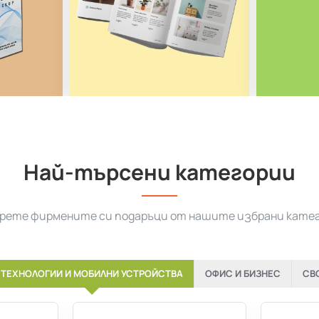
Най-търсени категории
рете фирмените си подаръци от нашите избрани кате
ТЕХНОЛОГИИ И МОБИЛНИ УСТРОЙСТВА
ОФИС И БИЗНЕС
СВ