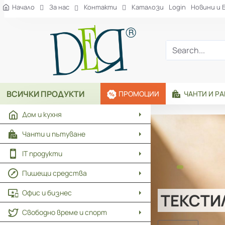
Рекламна
Начало
За нас
Контакти
Каталози
Login
Новини и 
агенция
ДЕЯ
Search...
ВСИЧКИ ПРОДУКТИ
ПРОМОЦИИ
ЧАНТИ И Р
Дом и кухня
Чанти и пътуване
IT продукти
Пишещи средства
Офис и бизнес
ТЕКСТИ
Свободно време и спорт