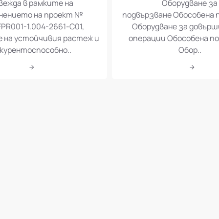
вежда в рамките на
Оборудване за
нението на проект №
подвързване Обособена 
PR001-1.004-2661-C01,
Оборудване за довър
е на устойчивия растеж и
операции Обособена по
курентоспособно..
Обор..