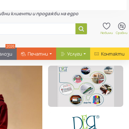
вни клиенти и продажби на едро
Любими
Сравни
2026
алози
Печатни
Услуги
Контакти