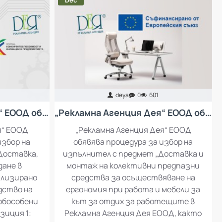
Dec
deya
0
601
„Рекламна Агенция Дея“ ЕООД обявява процедура за избор на изпълнител с предмет: Доставка, инсталация и въвеждане в експлоатация на специализирано оборудване за производство на рекламни материали
„Рекламна Агенция Дея“ ЕООД обявява процедура за избор на изпълнител с предмет „Доставка и монтаж на колективни предпазни средства за осъществяване на ергономия при работа и мебели за кът за отдих за работещите в Рекламна Агенция Дея ЕООД
я“ ЕООД
„Рекламна Агенция Дея“ ЕООД
избор на
обявява процедура за избор на
Доставка,
изпълнител с предмет „Доставка и
дане в
монтаж на колективни предпазни
ализирано
средства за осъществяване на
дство на
ергономия при работа и мебели за
 обособени
кът за отдих за работещите в
зиция 1:
Рекламна Агенция Дея ЕООД, както