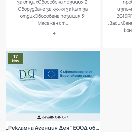
за отдихОбособена позиция 2:
про
Оборудване за кухня за кът за
изпъл
отдихОбособена позиция 3:
BG16RF
Масажен ст..
„Засилван
кон
17
Nov
deya
0
647
„Рекламна Агенция Дея“ ЕООД обявява процедура за избор на изпълнител с предмет „Доставка и монтаж на колективни предпазни средства за защита от неблагоприятен микроклимат за работещите в „Рекламна Агенция Дея“ ЕООД - въздухопречистватели“