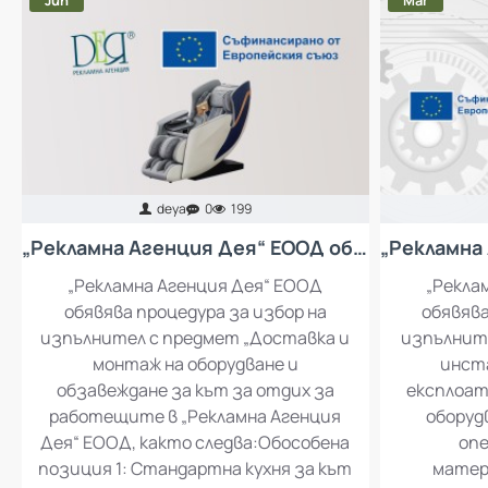
Jun
Mar
deya
0
199
„Рекламна Агенция Дея“ ЕООД обявява процедура за избор на изпълнител с предмет „Доставка и монтаж на оборудване и обзавеждане за кът за отдих за работещите в „Рекламна Агенция Дея“ ЕООД
„Рекламна Агенция Дея“ ЕООД
„Рекла
обявява процедура за избор на
обявява
изпълнител с предмет „Доставка и
изпълните
монтаж на оборудване и
инста
обзавеждане за кът за отдих за
експлоат
работещите в „Рекламна Агенция
оборуд
Дея“ ЕООД, както следва:Обособена
опе
позиция 1: Стандартна кухня за кът
матер