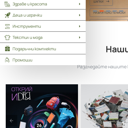
ШАПКИ
Здраве и красота
РИЗИ И ПОЛО ТЕНИСКИ
Деца и играчки
ТЕНИСКИ И БЛУЗИ
Инструменти
Текстил и мода
Наши
Подаръчни комплекти
Промоции
Разгледайте нашите к