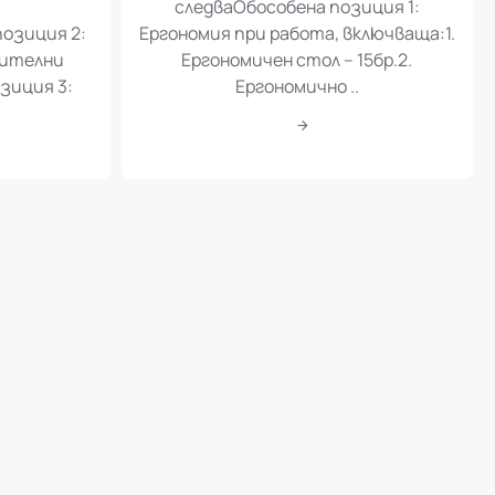
следваОбособена позиция 1:
позиция 2:
Ергономия при работа, включваща:1.
шителни
Ергономичен стол – 15бр.2.
зиция 3:
Ергономично ..