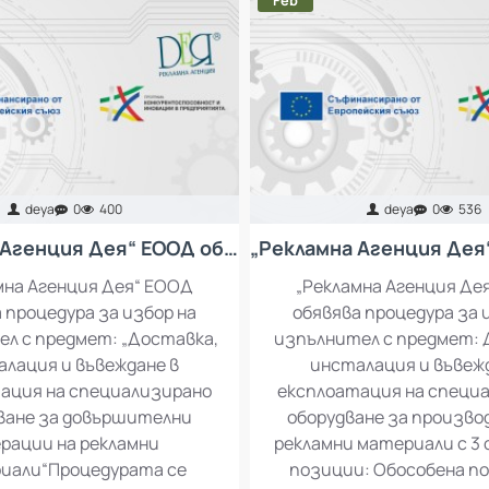
Feb
deya
0
400
deya
0
536
„Рекламна Агенция Дея“ ЕООД обявява процедура за избор на изпълнител с предмет: „Доставка, инсталация и въвеждане в експлоатация на специализирано оборудване за довършителни операции на рекламни материали“
мна Агенция Дея“ ЕООД
„Рекламна Агенция Де
 процедура за избор на
обявява процедура за 
л с предмет: „Доставка,
изпълнител с предмет: 
лация и въвеждане в
инсталация и въвеж
ация на специализирано
експлоатация на специ
ване за довършителни
оборудване за произво
рации на рекламни
рекламни материали с 3
иали“Процедурата се
позиции: Обособена по