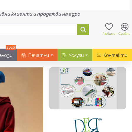
вни клиенти и продажби на едро
Любими
Сравни
2026
алози
Печатни
Услуги
Контакти