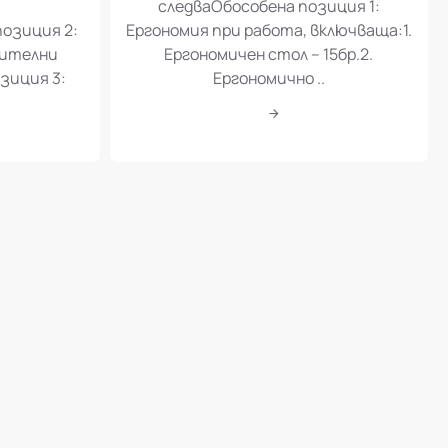
следваОбособена позиция 1:
позиция 2:
Ергономия при работа, включваща:1.
шителни
Ергономичен стол – 15бр.2.
зиция 3:
Ергономично ..