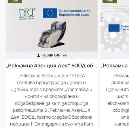
Jun
Mar
deya
0
199
„Рекламна Агенция Дея“ ЕООД обявява процедура за избор на изпълнител с предмет „Доставка и монтаж на оборудване и обзавеждане за кът за отдих за работещите в „Рекламна Агенция Дея“ ЕООД
„Рекламна Агенция Дея“ ЕООД
„Рекла
обявява процедура за избор на
обявява
изпълнител с предмет „Доставка и
изпълните
монтаж на оборудване и
инста
обзавеждане за кът за отдих за
експлоат
работещите в „Рекламна Агенция
оборуд
Дея“ ЕООД, както следва:Обособена
опе
позиция 1: Стандартна кухня за кът
матер