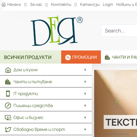
Рекламна
Начало
За нас
Контакти
Каталози
Login
Новини и 
агенция
ДЕЯ
Search...
ВСИЧКИ ПРОДУКТИ
ПРОМОЦИИ
ЧАНТИ И Р
Дом и кухня
Чанти и пътуване
IT продукти
Пишещи средства
Офис и бизнес
ТЕКСТИ
Свободно време и спорт