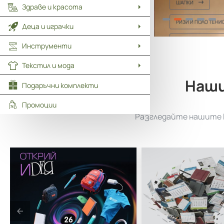
ШАПКИ
Здраве и красота
РИЗИ И ПОЛО ТЕНИСКИ
Деца и играчки
ТЕНИСКИ И БЛУЗИ
Инструменти
Текстил и мода
Наши
Подаръчни комплекти
Промоции
Разгледайте нашите к