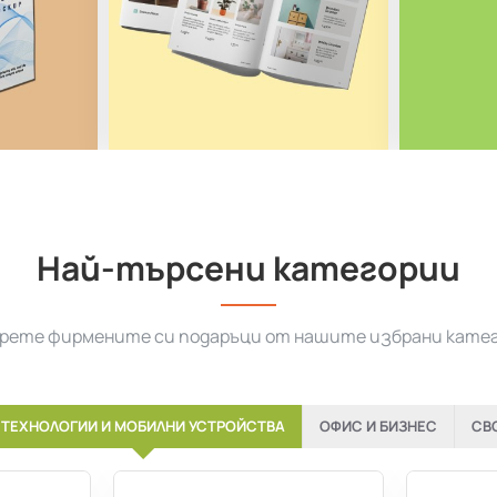
Най-търсени категории
рете фирмените си подаръци от нашите избрани кате
ТЕХНОЛОГИИ И МОБИЛНИ УСТРОЙСТВА
ОФИС И БИЗНЕС
СВ