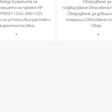
вежда в рамките на
Оборудване за
нението на проект №
подвързване Обособена 
PR001-1.004-2661-C01,
Оборудване за довър
е на устойчивия растеж и
операции Обособена по
курентоспособно..
Обор..