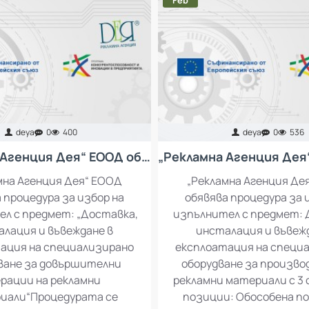
Feb
deya
0
400
deya
0
536
„Рекламна Агенция Дея“ ЕООД обявява процедура за избор на изпълнител с предмет: „Доставка, инсталация и въвеждане в експлоатация на специализирано оборудване за довършителни операции на рекламни материали“
мна Агенция Дея“ ЕООД
„Рекламна Агенция Де
 процедура за избор на
обявява процедура за 
л с предмет: „Доставка,
изпълнител с предмет: 
лация и въвеждане в
инсталация и въвеж
ация на специализирано
експлоатация на специ
ване за довършителни
оборудване за произво
рации на рекламни
рекламни материали с 3
иали“Процедурата се
позиции: Обособена по