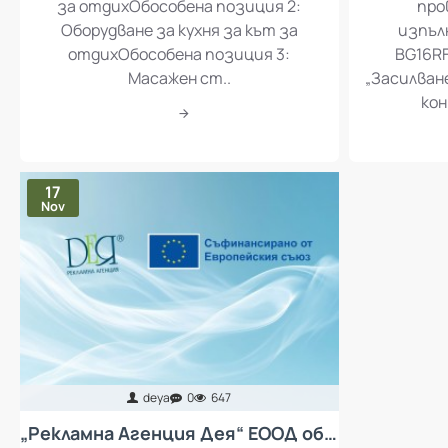
за отдихОбособена позиция 2:
про
Оборудване за кухня за кът за
изпъл
отдихОбособена позиция 3:
BG16RF
Масажен ст..
„Засилван
кон
17
Nov
deya
0
647
„Рекламна Агенция Дея“ ЕООД обявява процедура за избор на изпълнител с предмет „Доставка и монтаж на колективни предпазни средства за защита от неблагоприятен микроклимат за работещите в „Рекламна Агенция Дея“ ЕООД - въздухопречистватели“