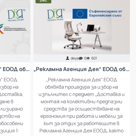
Dec
deya
0
601
„Рекламна Агенция Дея“ ЕООД обявява процедура за избор на изпълнител с предмет: Доставка, инсталация и въвеждане в експлоатация на специализирано оборудване за производство на рекламни материали
„Рекламна Агенция Дея“ ЕООД обявява процедура за избор на изпълнител с предмет „Доставка и монтаж на колективни предпазни средства за осъществяване на ергономия при работа и мебели за кът за отдих за работещите в Рекламна Агенция Дея ЕООД
я“ ЕООД
„Рекламна Агенция Дея“ ЕООД
избор на
обявява процедура за избор на
Доставка,
изпълнител с предмет „Доставка и
дане в
монтаж на колективни предпазни
ализирано
средства за осъществяване на
дство на
ергономия при работа и мебели за
 обособени
кът за отдих за работещите в
зиция 1:
Рекламна Агенция Дея ЕООД, както