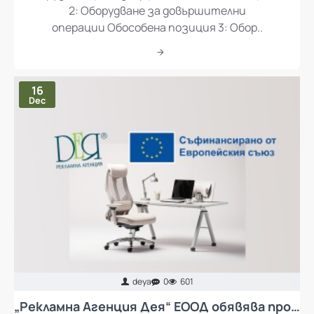
2: Оборудване за довършителни
операции Обособена позиция 3: Обор..
16
Dec
deya
0
601
„Рекламна Агенция Дея“ ЕООД обявява процедура за избор на изпълнител с предмет „Доставка и монтаж на колективни предпазни средства за осъществяване на ергономия при работа и мебели за кът за отдих за работещите в Рекламна Агенция Дея ЕООД