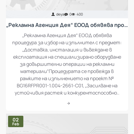
deya
0
400
„Рекламна Агенция Дея“ ЕООД обявява процедура за избор на изпълнител с предмет: „Доставка, инсталация и въвеждане в експлоатация на специализирано оборудване за довършителни операции на рекламни материали“
„Рекламна Агенция Дея“ ЕООД обявява
процедура за избор на изпълнител с предмет:
„Доставка, инсталация и въвеждане в
експлоатация на специализирано оборудване
за довършителни операции на рекламни
материали“Процедурата се провежда в
рамките на изпълнението на проект №
BG16RFPR001-1.004-2661-C01, „Засилване на
устойчивия растеж и конкурентоспособно..
02
Feb