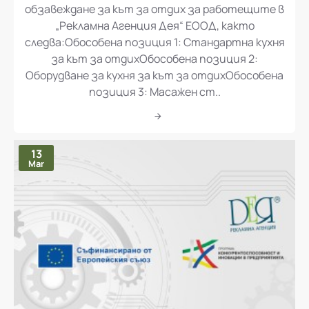
обзавеждане за кът за отдих за работещите в
„Рекламна Агенция Дея“ ЕООД, както
следва:Обособена позиция 1: Стандартна кухня
за кът за отдихОбособена позиция 2:
Оборудване за кухня за кът за отдихОбособена
позиция 3: Масажен ст..
13
Mar