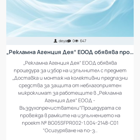
deya
0
647
„Рекламна Агенция Дея“ ЕООД обявява процедура за избор на изпълнител с предмет „Доставка и монтаж на колективни предпазни средства за защита от неблагоприятен микроклимат за работещите в „Рекламна Агенция Дея“ ЕООД - въздухопречистватели“
„Рекламна Агенция Дея“ ЕООД обявява
процедура за избор на изпълнител с предмет
„Доставка и монтаж на колективни предпазни
средства за защита от неблагоприятен
микроклимат за работещите в „Рекламна
Агенция Дея“ ЕООД -
Въздухопречистватели“Процедурата се
провежда в рамките на изпълнението на
проект № BG05SFPR002-1.004-2148-C01
“Осигуряване на по-з..