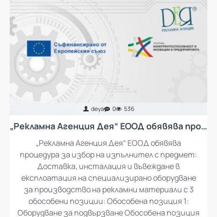
deya
0
536
„Рекламна Агенция Дея“ ЕООД обявява процедура за избор на изпълнител с предмет: Доставка, инсталация и въвеждане в експлоатация на специализирано оборудване за производство на рекламни материали
„Рекламна Агенция Дея“ ЕООД обявява
процедура за избор на изпълнител с предмет:
Доставка, инсталация и въвеждане в
експлоатация на специализирано оборудване
за производство на рекламни материали с 3
обособени позиции: Обособена позиция 1:
Оборудване за подвързване Обособена позиция