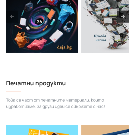
Печатни продукти
Това са част от печатните материали, които
изработваме. За други идеи се свържете с нас!