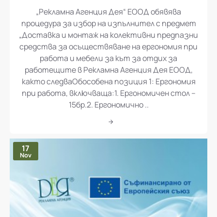
„Рекламна Агенция Дея“ ЕООД обявява
процедура за избор на изпълнител с предмет
„Доставка и монтаж на колективни предпазни
средства за осъществяване на ергономия при
работа и мебели за кът за отдих за
работещите в Рекламна Агенция Дея ЕООД,
както следваОбособена позиция 1: Ергономия
при работа, включваща:1. Ергономичен стол –
15бр.2. Ергономично ..
17
Nov