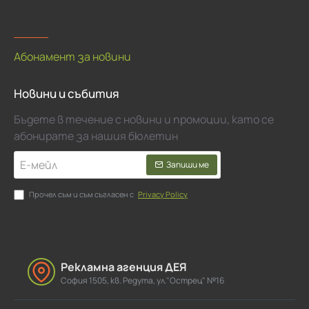
Моят профил
Абонамент за новини
Новини и събития
Бъдете в течение с новини и промоции, като се
абонирате за нашия бюлетин
Е-
Запиши ме
мейл
Прочел съм и съм съгласен с
Privacy Policy
Рекламна агенция ДЕЯ
София 1505, кв. Редута, ул."Острец" №16