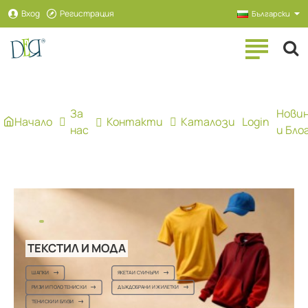
Рекламна
Вход
Регистрация
Български
агенция
ДЕЯ
За
Нови
Начало
Контакти
Каталози
Login
нас
и Бло