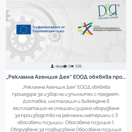
deya
0
536
„Рекламна Агенция Дея“ ЕООД обявява процедура за избор на изпълнител с предмет: Доставка, инсталация и въвеждане в експлоатация на специализирано оборудване за производство на рекламни материали
„Рекламна Агенция Дея“ ЕООД обявява
процедура за избор на изпълнител с предмет:
Доставка, инсталация и въвеждане в
експлоатация на специализирано оборудване
за производство на рекламни материали с 3
обособени позиции: Обособена позиция 1: