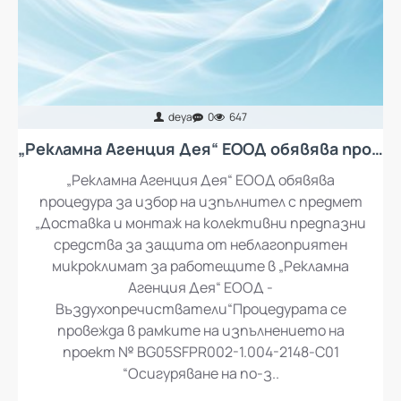
deya
0
647
„Рекламна Агенция Дея“ ЕООД обявява процедура за избор на изпълнител с предмет „Доставка и монтаж на колективни предпазни средства за защита от неблагоприятен микроклимат за работещите в „Рекламна Агенция Дея“ ЕООД - въздухопречистватели“
„Рекламна Агенция Дея“ ЕООД обявява
процедура за избор на изпълнител с предмет
„Доставка и монтаж на колективни предпазни
средства за защита от неблагоприятен
микроклимат за работещите в „Рекламна
Агенция Дея“ ЕООД -
Въздухопречистватели“Процедурата се
провежда в рамките на изпълнението на
проект № BG05SFPR002-1.004-2148-C01
“Осигуряване на по-з..