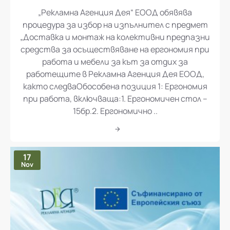
„Рекламна Агенция Дея“ ЕООД обявява процедура за избор на изпълнител с предмет „Доставка и монтаж на колективни предпазни средства за осъществяване на ергономия при работа и мебели за кът за отдих за работещите в Рекламна Агенция Дея ЕООД
„Рекламна Агенция Дея“ ЕООД обявява
процедура за избор на изпълнител с предмет
„Доставка и монтаж на колективни предпазни
средства за осъществяване на ергономия при
работа и мебели за кът за отдих за
работещите в Рекламна Агенция Дея ЕООД,
както следваОбособена позиция 1: Ергономия
при работа, включваща:1. Ергономичен стол –
15бр.2. Ергономично ..
17
Nov