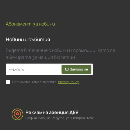
Моят профил
Абонамент за новини
Новини и събития
Бъдете в течение с новини и промоции, като се
абонирате за нашия бюлетин
Е-
Запиши ме
мейл
Прочел съм и съм съгласен с
Privacy Policy
Рекламна агенция ДЕЯ
София 1505, кв. Редута, ул."Острец" №16