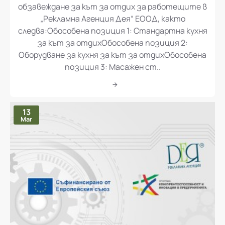
„Доставка и монтаж на оборудване и
обзавеждане за кът за отдих за работещите в
„Рекламна Агенция Дея“ ЕООД, както
следва:Обособена позиция 1: Стандартна кухня
за кът за отдихОбособена позиция 2:
Оборудване за кухня за кът за отдихОбособена
позиция 3: Масажен ст..
13
Mar