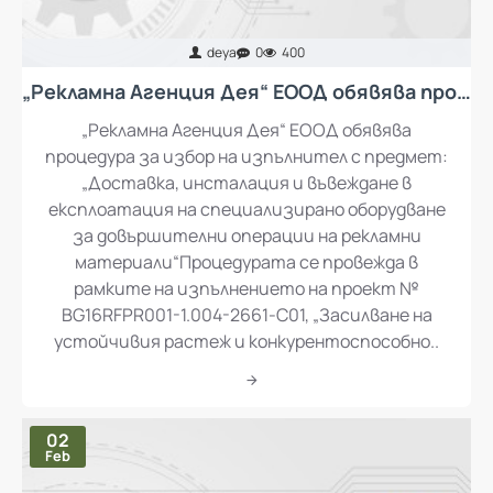
deya
0
400
„Рекламна Агенция Дея“ ЕООД обявява процедура за избор на изпълнител с предмет: „Доставка, инсталация и въвеждане в експлоатация на специализирано оборудване за довършителни операции на рекламни материали“
„Рекламна Агенция Дея“ ЕООД обявява
процедура за избор на изпълнител с предмет:
„Доставка, инсталация и въвеждане в
експлоатация на специализирано оборудване
за довършителни операции на рекламни
материали“Процедурата се провежда в
рамките на изпълнението на проект №
BG16RFPR001-1.004-2661-C01, „Засилване на
устойчивия растеж и конкурентоспособно..
02
Feb