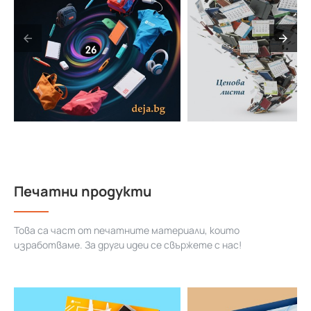
Печатни продукти
Това са част от печатните материали, които
изработваме. За други идеи се свържете с нас!