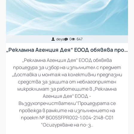
deya
0
647
„Рекламна Агенция Дея“ ЕООД обявява процедура за избор на изпълнител с предмет „Доставка и монтаж на колективни предпазни средства за защита от неблагоприятен микроклимат за работещите в „Рекламна Агенция Дея“ ЕООД - въздухопречистватели“
„Рекламна Агенция Дея“ ЕООД обявява
процедура за избор на изпълнител с предмет
„Доставка и монтаж на колективни предпазни
средства за защита от неблагоприятен
микроклимат за работещите в „Рекламна
Агенция Дея“ ЕООД -
Въздухопречистватели“Процедурата се
провежда в рамките на изпълнението на
проект № BG05SFPR002-1.004-2148-C01
“Осигуряване на по-з..