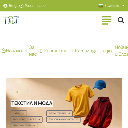
Рекламна
Вход
Регистрация
Български
агенция
ДЕЯ
За
Нови
Начало
Контакти
Каталози
Login
нас
и Бло