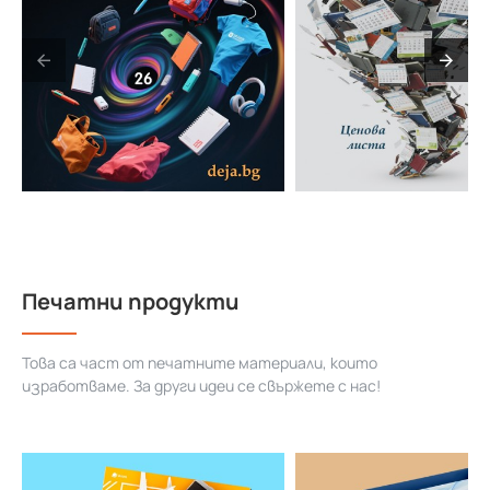
Печатни продукти
Това са част от печатните материали, които
изработваме. За други идеи се свържете с нас!