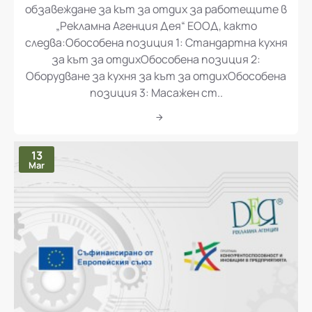
„Доставка и монтаж на оборудване и
обзавеждане за кът за отдих за работещите в
„Рекламна Агенция Дея“ ЕООД, както
следва:Обособена позиция 1: Стандартна кухня
за кът за отдихОбособена позиция 2:
Оборудване за кухня за кът за отдихОбособена
позиция 3: Масажен ст..
13
Mar