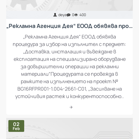
deya
0
400
„Рекламна Агенция Дея“ ЕООД обявява процедура за избор на изпълнител с предмет: „Доставка, инсталация и въвеждане в експлоатация на специализирано оборудване за довършителни операции на рекламни материали“
„Рекламна Агенция Дея“ ЕООД обявява
процедура за избор на изпълнител с предмет:
„Доставка, инсталация и въвеждане в
експлоатация на специализирано оборудване
за довършителни операции на рекламни
материали“Процедурата се провежда в
рамките на изпълнението на проект №
BG16RFPR001-1.004-2661-C01, „Засилване на
устойчивия растеж и конкурентоспособно..
02
Feb