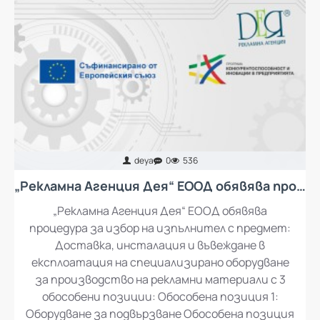
deya
0
536
„Рекламна Агенция Дея“ ЕООД обявява процедура за избор на изпълнител с предмет: Доставка, инсталация и въвеждане в експлоатация на специализирано оборудване за производство на рекламни материали
„Рекламна Агенция Дея“ ЕООД обявява
процедура за избор на изпълнител с предмет:
Доставка, инсталация и въвеждане в
експлоатация на специализирано оборудване
за производство на рекламни материали с 3
обособени позиции: Обособена позиция 1: