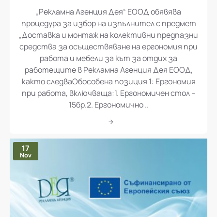
„Рекламна Агенция Дея“ ЕООД обявява процедура за избор на изпълнител с предмет „Доставка и монтаж на колективни предпазни средства за осъществяване на ергономия при работа и мебели за кът за отдих за работещите в Рекламна Агенция Дея ЕООД
„Рекламна Агенция Дея“ ЕООД обявява
процедура за избор на изпълнител с предмет
„Доставка и монтаж на колективни предпазни
средства за осъществяване на ергономия при
работа и мебели за кът за отдих за
работещите в Рекламна Агенция Дея ЕООД,
както следваОбособена позиция 1: Ергономия
при работа, включваща:1. Ергономичен стол –
15бр.2. Ергономично ..
17
Nov