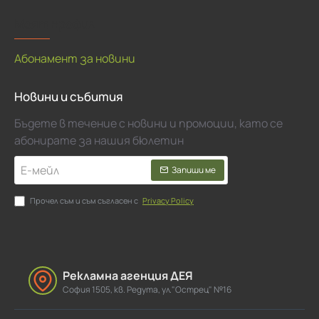
Моят профил
Абонамент за новини
Новини и събития
Бъдете в течение с новини и промоции, като се
абонирате за нашия бюлетин
Е-
Запиши ме
мейл
Прочел съм и съм съгласен с
Privacy Policy
Рекламна агенция ДЕЯ
София 1505, кв. Редута, ул."Острец" №16