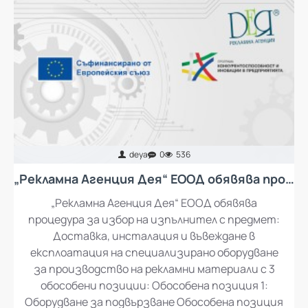
deya
0
536
„Рекламна Агенция Дея“ ЕООД обявява процедура за избор на изпълнител с предмет: Доставка, инсталация и въвеждане в експлоатация на специализирано оборудване за производство на рекламни материали
„Рекламна Агенция Дея“ ЕООД обявява
процедура за избор на изпълнител с предмет:
Доставка, инсталация и въвеждане в
експлоатация на специализирано оборудване
за производство на рекламни материали с 3
обособени позиции: Обособена позиция 1:
Оборудване за подвързване Обособена позиция