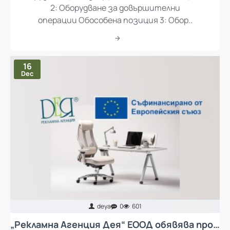
2: Оборудване за довършителни
операции Обособена позиция 3: Обор..
16
Dec
deya
0
601
„Рекламна Агенция Дея“ ЕООД обявява процедура за избор на изпълнител с предмет „Доставка и монтаж на колективни предпазни средства за осъществяване на ергономия при работа и мебели за кът за отдих за работещите в Рекламна Агенция Дея ЕООД