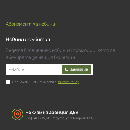
Моят профил
Абонамент за новини
Новини и събития
Бъдете в течение с новини и промоции, като се
абонирате за нашия бюлетин
Е-
Запиши ме
мейл
Прочел съм и съм съгласен с
Privacy Policy
Рекламна агенция ДЕЯ
София 1505, кв. Редута, ул."Острец" №16