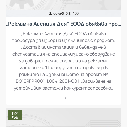
deya
0
400
„Рекламна Агенция Дея“ ЕООД обявява процедура за избор на изпълнител с предмет: „Доставка, инсталация и въвеждане в експлоатация на специализирано оборудване за довършителни операции на рекламни материали“
„Рекламна Агенция Дея“ ЕООД обявява
процедура за избор на изпълнител с предмет:
„Доставка, инсталация и въвеждане в
експлоатация на специализирано оборудване
за довършителни операции на рекламни
материали“Процедурата се провежда в
рамките на изпълнението на проект №
BG16RFPR001-1.004-2661-C01, „Засилване на
устойчивия растеж и конкурентоспособно..
02
Feb