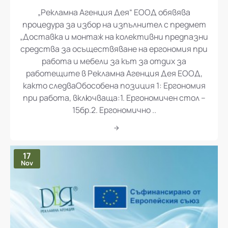
„Рекламна Агенция Дея“ ЕООД обявява
процедура за избор на изпълнител с предмет
„Доставка и монтаж на колективни предпазни
средства за осъществяване на ергономия при
работа и мебели за кът за отдих за
работещите в Рекламна Агенция Дея ЕООД,
както следваОбособена позиция 1: Ергономия
при работа, включваща:1. Ергономичен стол –
15бр.2. Ергономично ..
17
Nov