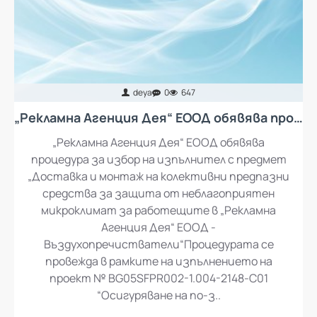
deya
0
647
„Рекламна Агенция Дея“ ЕООД обявява процедура за избор на изпълнител с предмет „Доставка и монтаж на колективни предпазни средства за защита от неблагоприятен микроклимат за работещите в „Рекламна Агенция Дея“ ЕООД - въздухопречистватели“
„Рекламна Агенция Дея“ ЕООД обявява
процедура за избор на изпълнител с предмет
„Доставка и монтаж на колективни предпазни
средства за защита от неблагоприятен
микроклимат за работещите в „Рекламна
Агенция Дея“ ЕООД -
Въздухопречистватели“Процедурата се
провежда в рамките на изпълнението на
проект № BG05SFPR002-1.004-2148-C01
“Осигуряване на по-з..