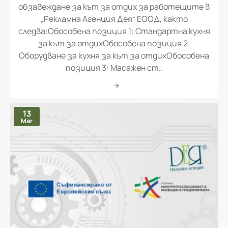
обзавеждане за кът за отдих за работещите в
„Рекламна Агенция Дея“ ЕООД, както
следва:Обособена позиция 1: Стандартна кухня
за кът за отдихОбособена позиция 2:
Оборудване за кухня за кът за отдихОбособена
позиция 3: Масажен ст..
13
Mar