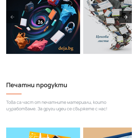
Печатни продукти
Това са част от печатните материали, които
изработваме. За други идеи се свържете с нас!