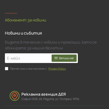
Моят профил
Абонамент за новини
Новини и събития
Бъдете в течение с новини и промоции, като се
абонирате за нашия бюлетин
Е-
Запиши ме
мейл
Прочел съм и съм съгласен с
Privacy Policy
Рекламна агенция ДЕЯ
София 1505, кв. Редута, ул."Острец" №16