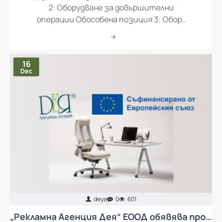
2: Оборудване за довършителни
операции Обособена позиция 3: Обор..
16
Dec
deya
0
601
„Рекламна Агенция Дея“ ЕООД обявява процедура за избор на изпълнител с предмет „Доставка и монтаж на колективни предпазни средства за осъществяване на ергономия при работа и мебели за кът за отдих за работещите в Рекламна Агенция Дея ЕООД