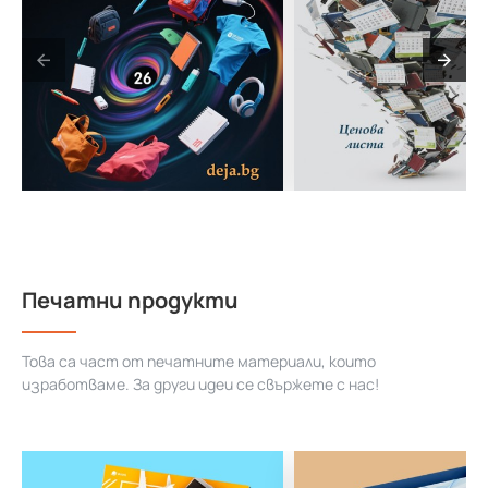
Печатни продукти
Това са част от печатните материали, които
изработваме. За други идеи се свържете с нас!