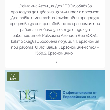
„Рекламна Агенция Дея“ ЕООД обявява
процедура за избор на изпълнител с предмет
„Доставка и монтаж на колективни предпазни
средства за осъществяване на ергономия при
работа и мебели за кът за отдих за
работещите в Рекламна Агенция Дея ЕООД,
както следваОбособена позиция 1: Ергономия
при работа, включваща:1. Ергономичен стол –
15бр.2. Ергономично ..
17
Nov