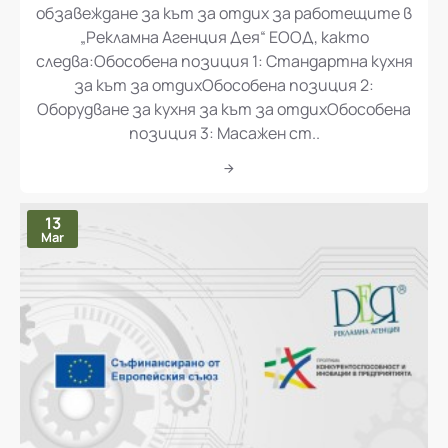
обзавеждане за кът за отдих за работещите в
„Рекламна Агенция Дея“ ЕООД, както
следва:Обособена позиция 1: Стандартна кухня
за кът за отдихОбособена позиция 2:
Оборудване за кухня за кът за отдихОбособена
позиция 3: Масажен ст..
13
Mar