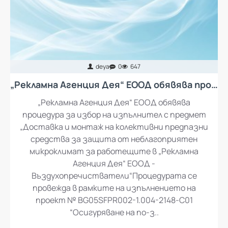
deya
0
647
„Рекламна Агенция Дея“ ЕООД обявява процедура за избор на изпълнител с предмет „Доставка и монтаж на колективни предпазни средства за защита от неблагоприятен микроклимат за работещите в „Рекламна Агенция Дея“ ЕООД - въздухопречистватели“
„Рекламна Агенция Дея“ ЕООД обявява
процедура за избор на изпълнител с предмет
„Доставка и монтаж на колективни предпазни
средства за защита от неблагоприятен
микроклимат за работещите в „Рекламна
Агенция Дея“ ЕООД -
Въздухопречистватели“Процедурата се
провежда в рамките на изпълнението на
проект № BG05SFPR002-1.004-2148-C01
“Осигуряване на по-з..