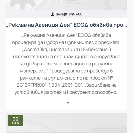
deya
0
400
„Рекламна Агенция Дея“ ЕООД обявява процедура за избор на изпълнител с предмет: „Доставка, инсталация и въвеждане в експлоатация на специализирано оборудване за довършителни операции на рекламни материали“
„Рекламна Агенция Дея“ ЕООД обявява
процедура за избор на изпълнител с предмет:
„Доставка, инсталация и въвеждане в
експлоатация на специализирано оборудване
за довършителни операции на рекламни
материали“Процедурата се провежда в
рамките на изпълнението на проект №
BG16RFPR001-1.004-2661-C01, „Засилване на
устойчивия растеж и конкурентоспособно..
02
Feb