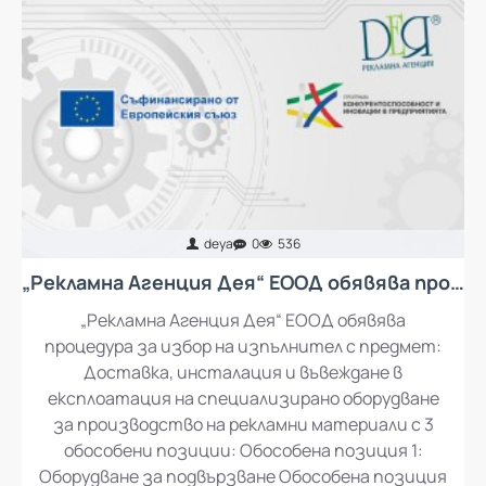
deya
0
536
„Рекламна Агенция Дея“ ЕООД обявява процедура за избор на изпълнител с предмет: Доставка, инсталация и въвеждане в експлоатация на специализирано оборудване за производство на рекламни материали
„Рекламна Агенция Дея“ ЕООД обявява
процедура за избор на изпълнител с предмет:
Доставка, инсталация и въвеждане в
експлоатация на специализирано оборудване
за производство на рекламни материали с 3
обособени позиции: Обособена позиция 1:
Оборудване за подвързване Обособена позиция