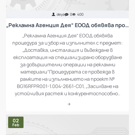
deya
0
400
„Рекламна Агенция Дея“ ЕООД обявява процедура за избор на изпълнител с предмет: „Доставка, инсталация и въвеждане в експлоатация на специализирано оборудване за довършителни операции на рекламни материали“
„Рекламна Агенция Дея“ ЕООД обявява
процедура за избор на изпълнител с предмет:
„Доставка, инсталация и въвеждане в
експлоатация на специализирано оборудване
за довършителни операции на рекламни
материали“Процедурата се провежда в
рамките на изпълнението на проект №
BG16RFPR001-1.004-2661-C01, „Засилване на
устойчивия растеж и конкурентоспособно..
02
Feb