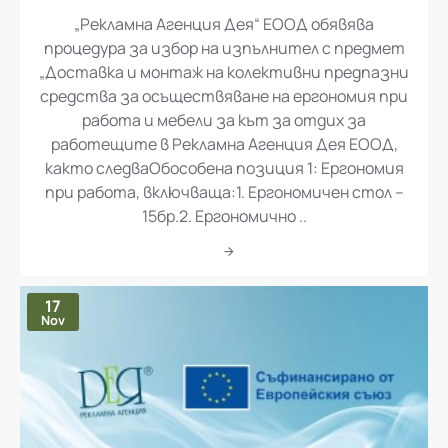
„Рекламна Агенция Дея“ ЕООД обявява процедура за избор на изпълнител с предмет „Доставка и монтаж на колективни предпазни средства за осъществяване на ергономия при работа и мебели за кът за отдих за работещите в Рекламна Агенция Дея ЕООД
„Рекламна Агенция Дея“ ЕООД обявява
процедура за избор на изпълнител с предмет
„Доставка и монтаж на колективни предпазни
средства за осъществяване на ергономия при
работа и мебели за кът за отдих за
работещите в Рекламна Агенция Дея ЕООД,
както следваОбособена позиция 1: Ергономия
при работа, включваща:1. Ергономичен стол –
15бр.2. Ергономично ..
17
Nov