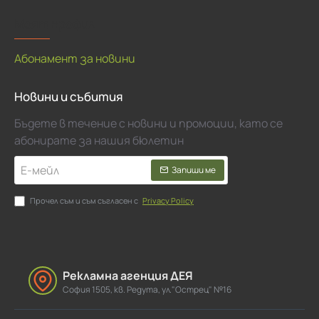
Моят профил
Абонамент за новини
Новини и събития
Бъдете в течение с новини и промоции, като се
абонирате за нашия бюлетин
Е-
Запиши ме
мейл
Прочел съм и съм съгласен с
Privacy Policy
Рекламна агенция ДЕЯ
София 1505, кв. Редута, ул."Острец" №16