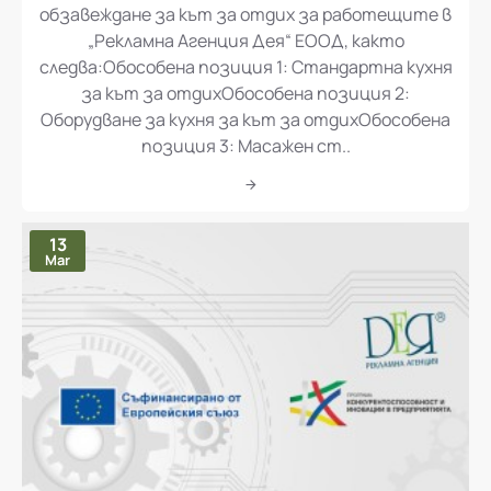
„Доставка и монтаж на оборудване и
обзавеждане за кът за отдих за работещите в
„Рекламна Агенция Дея“ ЕООД, както
следва:Обособена позиция 1: Стандартна кухня
за кът за отдихОбособена позиция 2:
Оборудване за кухня за кът за отдихОбособена
позиция 3: Масажен ст..
13
Mar