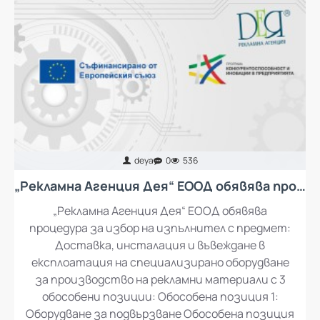
deya
0
536
„Рекламна Агенция Дея“ ЕООД обявява процедура за избор на изпълнител с предмет: Доставка, инсталация и въвеждане в експлоатация на специализирано оборудване за производство на рекламни материали
„Рекламна Агенция Дея“ ЕООД обявява
процедура за избор на изпълнител с предмет:
Доставка, инсталация и въвеждане в
експлоатация на специализирано оборудване
за производство на рекламни материали с 3
обособени позиции: Обособена позиция 1: