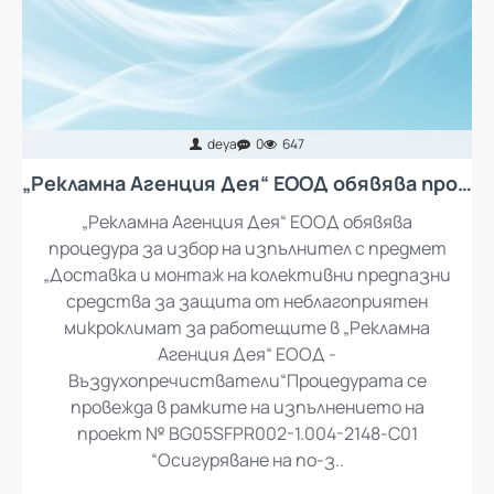
deya
0
647
„Рекламна Агенция Дея“ ЕООД обявява процедура за избор на изпълнител с предмет „Доставка и монтаж на колективни предпазни средства за защита от неблагоприятен микроклимат за работещите в „Рекламна Агенция Дея“ ЕООД - въздухопречистватели“
„Рекламна Агенция Дея“ ЕООД обявява
процедура за избор на изпълнител с предмет
„Доставка и монтаж на колективни предпазни
средства за защита от неблагоприятен
микроклимат за работещите в „Рекламна
Агенция Дея“ ЕООД -
Въздухопречистватели“Процедурата се
провежда в рамките на изпълнението на
проект № BG05SFPR002-1.004-2148-C01
“Осигуряване на по-з..