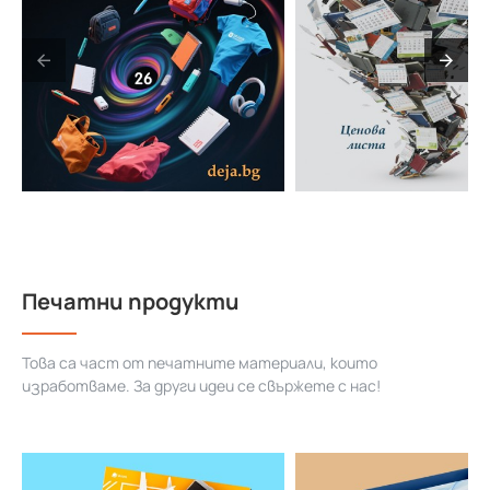
Печатни продукти
Това са част от печатните материали, които
изработваме. За други идеи се свържете с нас!