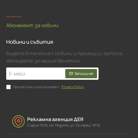
Моят профил
Абонамент за новини
Новини и събития
Бъдете в течение с новини и промоции, като се
абонирате за нашия бюлетин
Е-
Запиши ме
мейл
Прочел съм и съм съгласен с
Privacy Policy
Рекламна агенция ДЕЯ
София 1505, кв. Редута, ул."Острец" №16