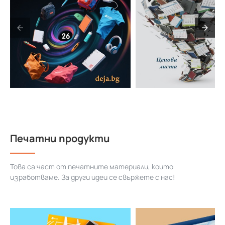
Печатни продукти
Това са част от печатните материали, които
изработваме. За други идеи се свържете с нас!