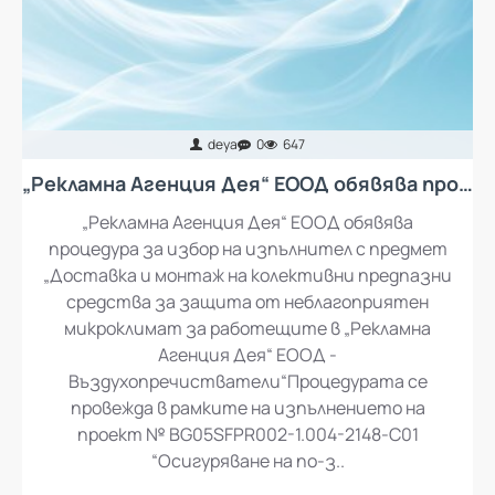
deya
0
647
„Рекламна Агенция Дея“ ЕООД обявява процедура за избор на изпълнител с предмет „Доставка и монтаж на колективни предпазни средства за защита от неблагоприятен микроклимат за работещите в „Рекламна Агенция Дея“ ЕООД - въздухопречистватели“
„Рекламна Агенция Дея“ ЕООД обявява
процедура за избор на изпълнител с предмет
„Доставка и монтаж на колективни предпазни
средства за защита от неблагоприятен
микроклимат за работещите в „Рекламна
Агенция Дея“ ЕООД -
Въздухопречистватели“Процедурата се
провежда в рамките на изпълнението на
проект № BG05SFPR002-1.004-2148-C01
“Осигуряване на по-з..