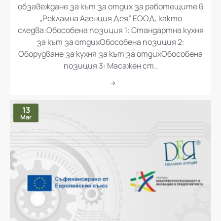
обзавеждане за кът за отдих за работещите в
„Рекламна Агенция Дея“ ЕООД, както
следва:Обособена позиция 1: Стандартна кухня
за кът за отдихОбособена позиция 2:
Оборудване за кухня за кът за отдихОбособена
позиция 3: Масажен ст..
13
Mar