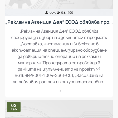
deya
0
400
„Рекламна Агенция Дея“ ЕООД обявява процедура за избор на изпълнител с предмет: „Доставка, инсталация и въвеждане в експлоатация на специализирано оборудване за довършителни операции на рекламни материали“
„Рекламна Агенция Дея“ ЕООД обявява
процедура за избор на изпълнител с предмет:
„Доставка, инсталация и въвеждане в
експлоатация на специализирано оборудване
за довършителни операции на рекламни
материали“Процедурата се провежда в
рамките на изпълнението на проект №
BG16RFPR001-1.004-2661-C01, „Засилване на
устойчивия растеж и конкурентоспособно..
02
Feb