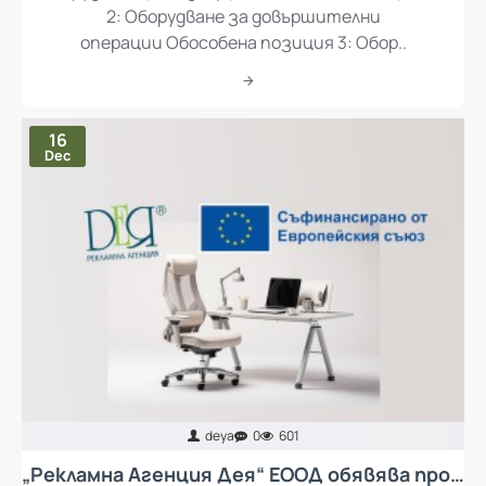
2: Оборудване за довършителни
операции Обособена позиция 3: Обор..
16
Dec
deya
0
601
„Рекламна Агенция Дея“ ЕООД обявява процедура за избор на изпълнител с предмет „Доставка и монтаж на колективни предпазни средства за осъществяване на ергономия при работа и мебели за кът за отдих за работещите в Рекламна Агенция Дея ЕООД