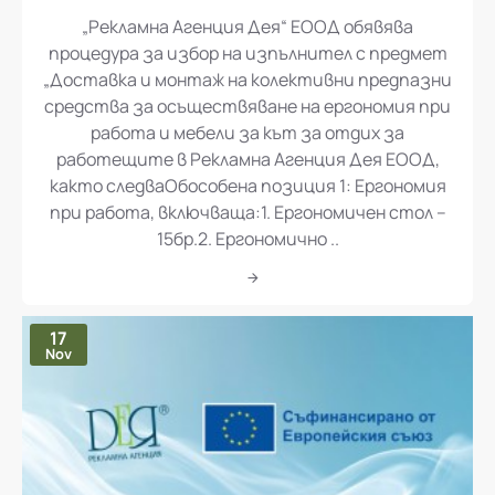
„Рекламна Агенция Дея“ ЕООД обявява
процедура за избор на изпълнител с предмет
„Доставка и монтаж на колективни предпазни
средства за осъществяване на ергономия при
работа и мебели за кът за отдих за
работещите в Рекламна Агенция Дея ЕООД,
както следваОбособена позиция 1: Ергономия
при работа, включваща:1. Ергономичен стол –
15бр.2. Ергономично ..
17
Nov