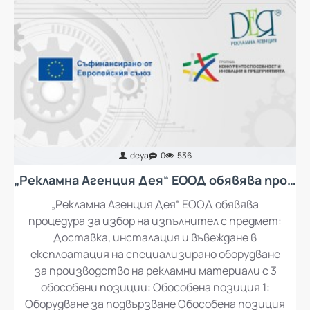
deya
0
536
„Рекламна Агенция Дея“ ЕООД обявява процедура за избор на изпълнител с предмет: Доставка, инсталация и въвеждане в експлоатация на специализирано оборудване за производство на рекламни материали
„Рекламна Агенция Дея“ ЕООД обявява
процедура за избор на изпълнител с предмет:
Доставка, инсталация и въвеждане в
експлоатация на специализирано оборудване
за производство на рекламни материали с 3
обособени позиции: Обособена позиция 1:
Оборудване за подвързване Обособена позиция