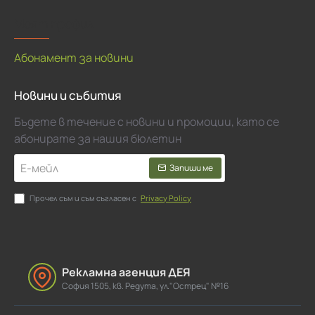
Моят профил
Абонамент за новини
Новини и събития
Бъдете в течение с новини и промоции, като се
абонирате за нашия бюлетин
Е-
Запиши ме
мейл
Прочел съм и съм съгласен с
Privacy Policy
Рекламна агенция ДЕЯ
София 1505, кв. Редута, ул."Острец" №16