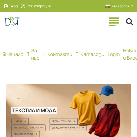
Рекламна
Вход
Регистрация
Български
агенция
ДЕЯ
За
Нови
Начало
Контакти
Каталози
Login
нас
и Бло
ЛЕТКИ