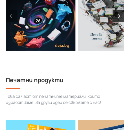
Печатни продукти
Това са част от печатните материали, които
изработваме. За други идеи се свържете с нас!