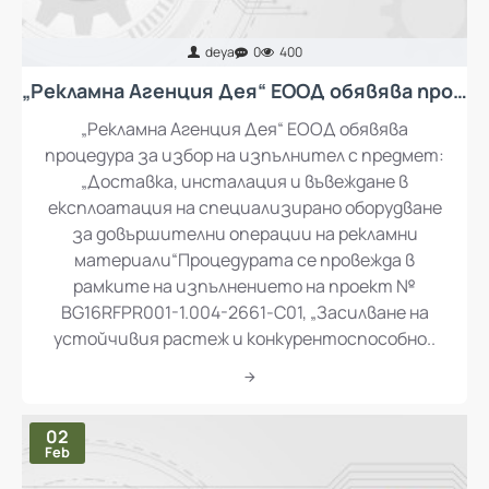
deya
0
400
„Рекламна Агенция Дея“ ЕООД обявява процедура за избор на изпълнител с предмет: „Доставка, инсталация и въвеждане в експлоатация на специализирано оборудване за довършителни операции на рекламни материали“
„Рекламна Агенция Дея“ ЕООД обявява
процедура за избор на изпълнител с предмет:
„Доставка, инсталация и въвеждане в
експлоатация на специализирано оборудване
за довършителни операции на рекламни
материали“Процедурата се провежда в
рамките на изпълнението на проект №
BG16RFPR001-1.004-2661-C01, „Засилване на
устойчивия растеж и конкурентоспособно..
02
Feb