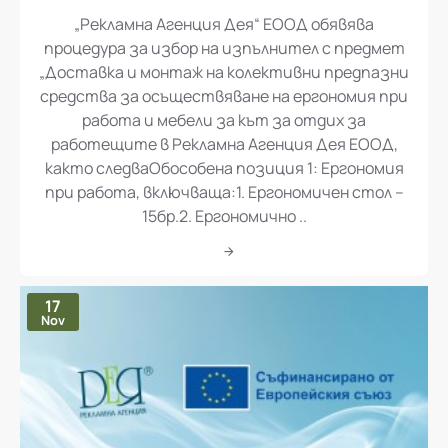
„Рекламна Агенция Дея“ ЕООД обявява процедура за избор на изпълнител с предмет „Доставка и монтаж на колективни предпазни средства за осъществяване на ергономия при работа и мебели за кът за отдих за работещите в Рекламна Агенция Дея ЕООД
„Рекламна Агенция Дея“ ЕООД обявява
процедура за избор на изпълнител с предмет
„Доставка и монтаж на колективни предпазни
средства за осъществяване на ергономия при
работа и мебели за кът за отдих за
работещите в Рекламна Агенция Дея ЕООД,
както следваОбособена позиция 1: Ергономия
при работа, включваща:1. Ергономичен стол –
15бр.2. Ергономично ..
17
Nov