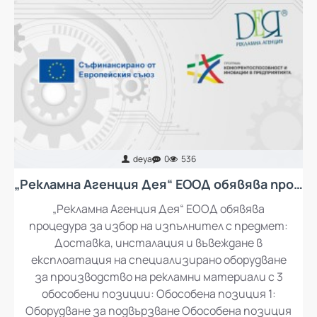
deya
0
536
„Рекламна Агенция Дея“ ЕООД обявява процедура за избор на изпълнител с предмет: Доставка, инсталация и въвеждане в експлоатация на специализирано оборудване за производство на рекламни материали
„Рекламна Агенция Дея“ ЕООД обявява
процедура за избор на изпълнител с предмет:
Доставка, инсталация и въвеждане в
експлоатация на специализирано оборудване
за производство на рекламни материали с 3
обособени позиции: Обособена позиция 1: