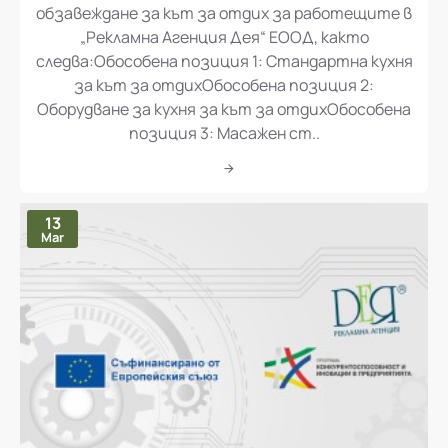
„Доставка и монтаж на оборудване и
обзавеждане за кът за отдих за работещите в
„Рекламна Агенция Дея“ ЕООД, както
следва:Обособена позиция 1: Стандартна кухня
за кът за отдихОбособена позиция 2:
Оборудване за кухня за кът за отдихОбособена
позиция 3: Масажен ст..
13
Mar