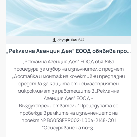
deya
0
647
„Рекламна Агенция Дея“ ЕООД обявява процедура за избор на изпълнител с предмет „Доставка и монтаж на колективни предпазни средства за защита от неблагоприятен микроклимат за работещите в „Рекламна Агенция Дея“ ЕООД - въздухопречистватели“
„Рекламна Агенция Дея“ ЕООД обявява
процедура за избор на изпълнител с предмет
„Доставка и монтаж на колективни предпазни
средства за защита от неблагоприятен
микроклимат за работещите в „Рекламна
Агенция Дея“ ЕООД -
Въздухопречистватели“Процедурата се
провежда в рамките на изпълнението на
проект № BG05SFPR002-1.004-2148-C01
“Осигуряване на по-з..