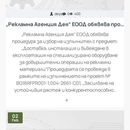
deya
0
400
„Рекламна Агенция Дея“ ЕООД обявява процедура за избор на изпълнител с предмет: „Доставка, инсталация и въвеждане в експлоатация на специализирано оборудване за довършителни операции на рекламни материали“
„Рекламна Агенция Дея“ ЕООД обявява
процедура за избор на изпълнител с предмет:
„Доставка, инсталация и въвеждане в
експлоатация на специализирано оборудване
за довършителни операции на рекламни
материали“Процедурата се провежда в
рамките на изпълнението на проект №
BG16RFPR001-1.004-2661-C01, „Засилване на
устойчивия растеж и конкурентоспособно..
02
Feb