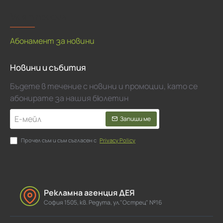
Моят профил
Абонамент за новини
Новини и събития
Бъдете в течение с новини и промоции, като се
абонирате за нашия бюлетин
Е-
Запиши ме
мейл
Прочел съм и съм съгласен с
Privacy Policy
Рекламна агенция ДЕЯ
София 1505, кв. Редута, ул."Острец" №16