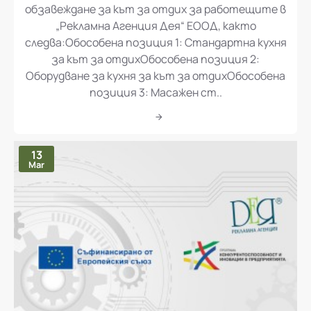
обзавеждане за кът за отдих за работещите в
„Рекламна Агенция Дея“ ЕООД, както
следва:Обособена позиция 1: Стандартна кухня
за кът за отдихОбособена позиция 2:
Оборудване за кухня за кът за отдихОбособена
позиция 3: Масажен ст..
13
Mar