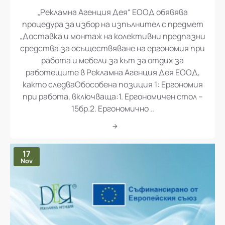
„Рекламна Агенция Дея“ ЕООД обявява
процедура за избор на изпълнител с предмет
„Доставка и монтаж на колективни предпазни
средства за осъществяване на ергономия при
работа и мебели за кът за отдих за
работещите в Рекламна Агенция Дея ЕООД,
както следваОбособена позиция 1: Ергономия
при работа, включваща:1. Ергономичен стол –
15бр.2. Ергономично ..
17
Nov