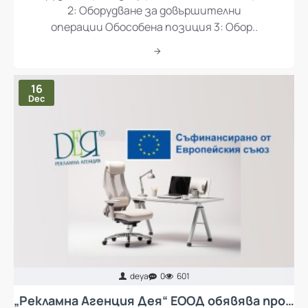
2: Оборудване за довършителни
операции Обособена позиция 3: Обор..
16
Dec
deya
0
601
„Рекламна Агенция Дея“ ЕООД обявява процедура за избор на изпълнител с предмет „Доставка и монтаж на колективни предпазни средства за осъществяване на ергономия при работа и мебели за кът за отдих за работещите в Рекламна Агенция Дея ЕООД