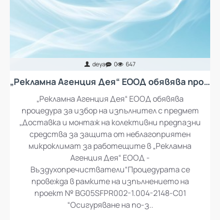
deya
0
647
„Рекламна Агенция Дея“ ЕООД обявява процедура за избор на изпълнител с предмет „Доставка и монтаж на колективни предпазни средства за защита от неблагоприятен микроклимат за работещите в „Рекламна Агенция Дея“ ЕООД - въздухопречистватели“
„Рекламна Агенция Дея“ ЕООД обявява
процедура за избор на изпълнител с предмет
„Доставка и монтаж на колективни предпазни
средства за защита от неблагоприятен
микроклимат за работещите в „Рекламна
Агенция Дея“ ЕООД -
Въздухопречистватели“Процедурата се
провежда в рамките на изпълнението на
проект № BG05SFPR002-1.004-2148-C01
“Осигуряване на по-з..