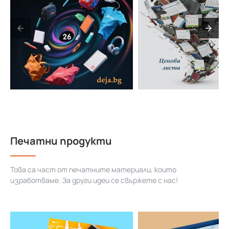
Печатни продукти
Това са част от печатните материали, които
изработваме. За други идеи се свържете с нас!