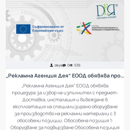
deya
0
536
„Рекламна Агенция Дея“ ЕООД обявява процедура за избор на изпълнител с предмет: Доставка, инсталация и въвеждане в експлоатация на специализирано оборудване за производство на рекламни материали
„Рекламна Агенция Дея“ ЕООД обявява
процедура за избор на изпълнител с предмет:
Доставка, инсталация и въвеждане в
експлоатация на специализирано оборудване
за производство на рекламни материали с 3
обособени позиции: Обособена позиция 1:
Оборудване за подвързване Обособена позиция