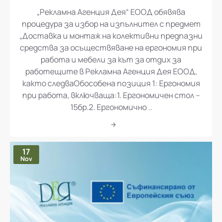
„Рекламна Агенция Дея“ ЕООД обявява процедура за избор на изпълнител с предмет „Доставка и монтаж на колективни предпазни средства за осъществяване на ергономия при работа и мебели за кът за отдих за работещите в Рекламна Агенция Дея ЕООД
„Рекламна Агенция Дея“ ЕООД обявява
процедура за избор на изпълнител с предмет
„Доставка и монтаж на колективни предпазни
средства за осъществяване на ергономия при
работа и мебели за кът за отдих за
работещите в Рекламна Агенция Дея ЕООД,
както следваОбособена позиция 1: Ергономия
при работа, включваща:1. Ергономичен стол –
15бр.2. Ергономично ..
17
Nov