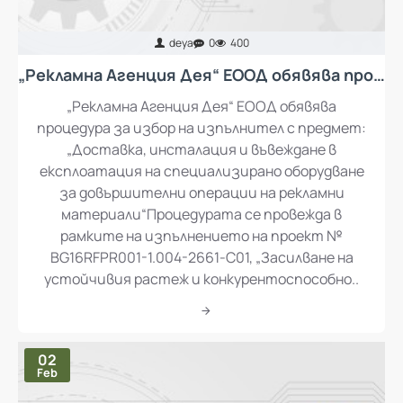
deya
0
400
„Рекламна Агенция Дея“ ЕООД обявява процедура за избор на изпълнител с предмет: „Доставка, инсталация и въвеждане в експлоатация на специализирано оборудване за довършителни операции на рекламни материали“
„Рекламна Агенция Дея“ ЕООД обявява
процедура за избор на изпълнител с предмет:
„Доставка, инсталация и въвеждане в
експлоатация на специализирано оборудване
за довършителни операции на рекламни
материали“Процедурата се провежда в
рамките на изпълнението на проект №
BG16RFPR001-1.004-2661-C01, „Засилване на
устойчивия растеж и конкурентоспособно..
02
Feb