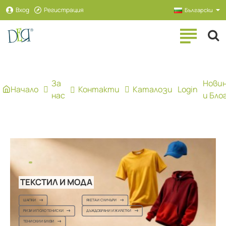
Рекламна
Вход
Регистрация
Български
агенция
ДЕЯ
За
Нови
Начало
Контакти
Каталози
Login
нас
и Бло