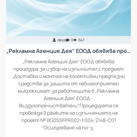
deya
0
647
„Рекламна Агенция Дея“ ЕООД обявява процедура за избор на изпълнител с предмет „Доставка и монтаж на колективни предпазни средства за защита от неблагоприятен микроклимат за работещите в „Рекламна Агенция Дея“ ЕООД - въздухопречистватели“
„Рекламна Агенция Дея“ ЕООД обявява
процедура за избор на изпълнител с предмет
„Доставка и монтаж на колективни предпазни
средства за защита от неблагоприятен
микроклимат за работещите в „Рекламна
Агенция Дея“ ЕООД -
Въздухопречистватели“Процедурата се
провежда в рамките на изпълнението на
проект № BG05SFPR002-1.004-2148-C01
“Осигуряване на по-з..