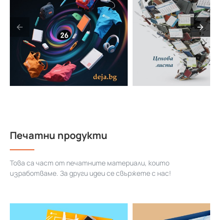
Печатни продукти
Това са част от печатните материали, които
изработваме. За други идеи се свържете с нас!