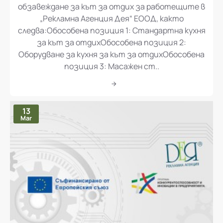
„Доставка и монтаж на оборудване и
обзавеждане за кът за отдих за работещите в
„Рекламна Агенция Дея“ ЕООД, както
следва:Обособена позиция 1: Стандартна кухня
за кът за отдихОбособена позиция 2:
Оборудване за кухня за кът за отдихОбособена
позиция 3: Масажен ст..
13
Mar