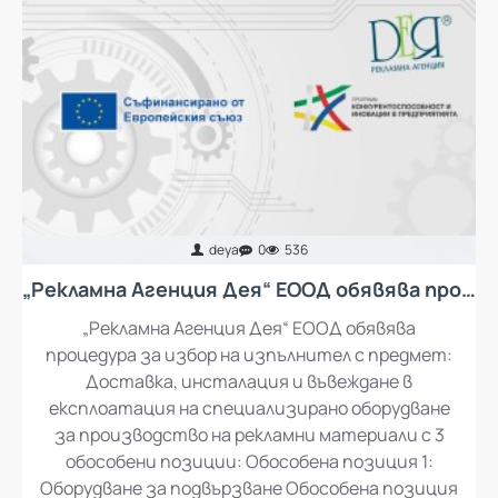
deya
0
536
„Рекламна Агенция Дея“ ЕООД обявява процедура за избор на изпълнител с предмет: Доставка, инсталация и въвеждане в експлоатация на специализирано оборудване за производство на рекламни материали
„Рекламна Агенция Дея“ ЕООД обявява
процедура за избор на изпълнител с предмет:
Доставка, инсталация и въвеждане в
експлоатация на специализирано оборудване
за производство на рекламни материали с 3
обособени позиции: Обособена позиция 1: