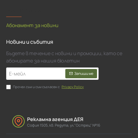
Моят профил
Абонамент за новини
Новини и събития
Бъдете в течение с новини и промоции, като се
абонирате за нашия бюлетин
Е-
Запиши ме
мейл
Прочел съм и съм съгласен с
Privacy Policy
Рекламна агенция ДЕЯ
София 1505, кв. Редута, ул."Острец" №16