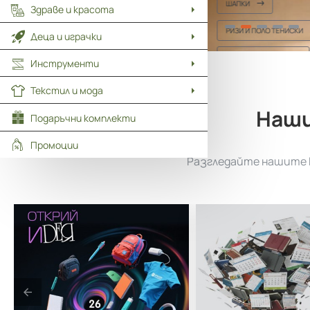
ШАПКИ
Здраве и красота
РИЗИ И ПОЛО ТЕНИСКИ
Деца и играчки
ТЕНИСКИ И БЛУЗИ
Инструменти
Текстил и мода
Наши
Подаръчни комплекти
Промоции
Разгледайте нашите к