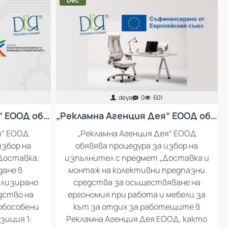
Dec
deya
0
601
„Рекламна Агенция Дея“ ЕООД обявява процедура за избор на изпълнител с предмет: Доставка, инсталация и въвеждане в експлоатация на специализирано оборудване за производство на рекламни материали
„Рекламна Агенция Дея“ ЕООД обявява процедура за избор на изпълнител с предмет „Доставка и монтаж на колективни предпазни средства за осъществяване на ергономия при работа и мебели за кът за отдих за работещите в Рекламна Агенция Дея ЕООД
я“ ЕООД
„Рекламна Агенция Дея“ ЕООД
избор на
обявява процедура за избор на
Доставка,
изпълнител с предмет „Доставка и
дане в
монтаж на колективни предпазни
ализирано
средства за осъществяване на
дство на
ергономия при работа и мебели за
 обособени
кът за отдих за работещите в
зиция 1:
Рекламна Агенция Дея ЕООД, както