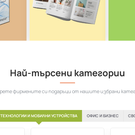
Най-търсени категории
рете фирмените си подаръци от нашите избрани кате
ТЕХНОЛОГИИ И МОБИЛНИ УСТРОЙСТВА
ОФИС И БИЗНЕС
СВ