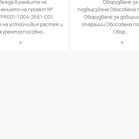
вежда в рамките на
Оборудване за
нението на проект №
подвързване Обособена 
PR001-1.004-2661-C01,
Оборудване за довър
е на устойчивия растеж и
операции Обособена по
курентоспособно..
Обор..