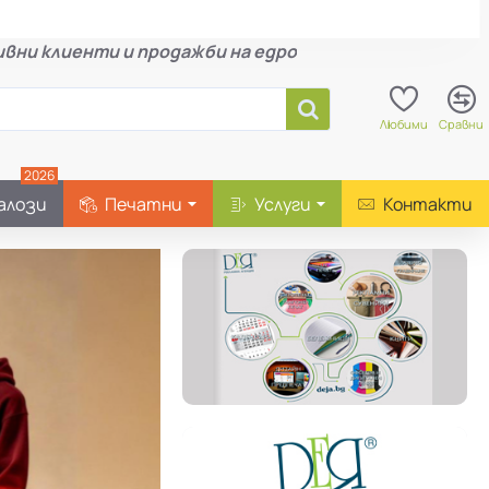
вни клиенти и продажби на едро
Любими
Сравни
2026
алози
Печатни
Услуги
Контакти