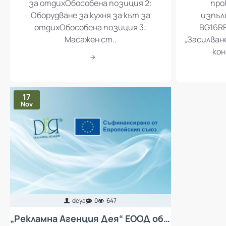
за отдихОбособена позиция 2:
про
Оборудване за кухня за кът за
изпъл
отдихОбособена позиция 3:
BG16RF
Масажен ст..
„Засилван
кон
17
Nov
deya
0
647
„Рекламна Агенция Дея“ ЕООД обявява процедура за избор на изпълнител с предмет „Доставка и монтаж на колективни предпазни средства за защита от неблагоприятен микроклимат за работещите в „Рекламна Агенция Дея“ ЕООД - въздухопречистватели“