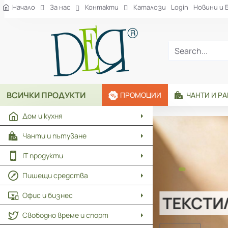
Рекламна
Начало
За нас
Контакти
Каталози
Login
Новини и 
агенция
ДЕЯ
Search...
ВСИЧКИ ПРОДУКТИ
ПРОМОЦИИ
ЧАНТИ И Р
Дом и кухня
Чанти и пътуване
IT продукти
Пишещи средства
Офис и бизнес
ТЕКСТИ
Свободно време и спорт