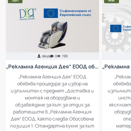
Jun
Mar
deya
0
199
„Рекламна Агенция Дея“ ЕООД обявява процедура за избор на изпълнител с предмет „Доставка и монтаж на оборудване и обзавеждане за кът за отдих за работещите в „Рекламна Агенция Дея“ ЕООД
„Рекламна Агенция Дея“ ЕООД
„Рекла
обявява процедура за избор на
обявява
изпълнител с предмет „Доставка и
изпълните
монтаж на оборудване и
инста
обзавеждане за кът за отдих за
експлоат
работещите в „Рекламна Агенция
оборуд
Дея“ ЕООД, както следва:Обособена
опе
позиция 1: Стандартна кухня за кът
матер