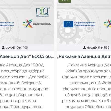
Feb
deya
0
400
deya
0
536
„Рекламна Агенция Дея“ ЕООД обявява процедура за избор на изпълнител с предмет: „Доставка, инсталация и въвеждане в експлоатация на специализирано оборудване за довършителни операции на рекламни материали“
мна Агенция Дея“ ЕООД
„Рекламна Агенция Де
 процедура за избор на
обявява процедура за 
л с предмет: „Доставка,
изпълнител с предмет: 
лация и въвеждане в
инсталация и въвеж
ация на специализирано
експлоатация на специ
ване за довършителни
оборудване за произво
рации на рекламни
рекламни материали с 3
иали“Процедурата се
позиции: Обособена по