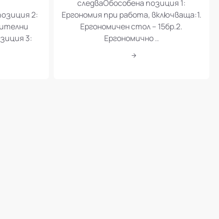
следваОбособена позиция 1:
позиция 2:
Ергономия при работа, включваща:1.
шителни
Ергономичен стол – 15бр.2.
зиция 3:
Ергономично ..