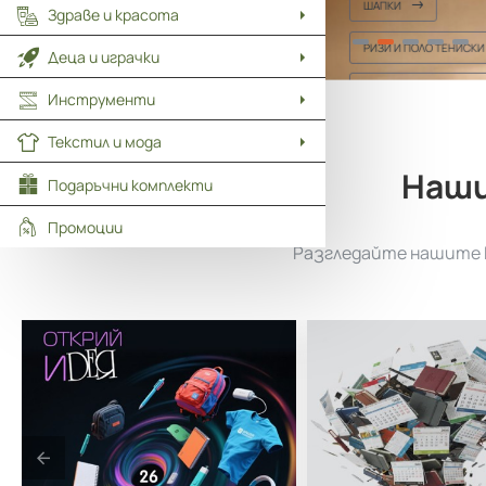
ШАПКИ
Здраве и красота
РИЗИ И ПОЛО ТЕНИСКИ
Деца и играчки
ТЕНИСКИ И БЛУЗИ
Инструменти
Текстил и мода
Наши
Подаръчни комплекти
Промоции
Разгледайте нашите к