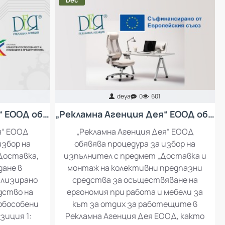
Dec
deya
0
601
„Рекламна Агенция Дея“ ЕООД обявява процедура за избор на изпълнител с предмет: Доставка, инсталация и въвеждане в експлоатация на специализирано оборудване за производство на рекламни материали
„Рекламна Агенция Дея“ ЕООД обявява процедура за избор на изпълнител с предмет „Доставка и монтаж на колективни предпазни средства за осъществяване на ергономия при работа и мебели за кът за отдих за работещите в Рекламна Агенция Дея ЕООД
я“ ЕООД
„Рекламна Агенция Дея“ ЕООД
избор на
обявява процедура за избор на
Доставка,
изпълнител с предмет „Доставка и
дане в
монтаж на колективни предпазни
ализирано
средства за осъществяване на
дство на
ергономия при работа и мебели за
 обособени
кът за отдих за работещите в
зиция 1:
Рекламна Агенция Дея ЕООД, както