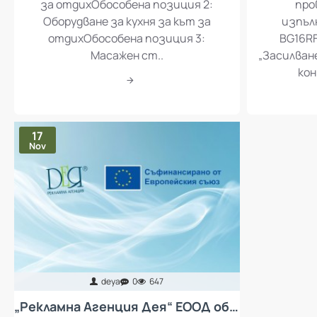
за отдихОбособена позиция 2:
про
Оборудване за кухня за кът за
изпъл
отдихОбособена позиция 3:
BG16RF
Масажен ст..
„Засилван
кон
17
Nov
deya
0
647
„Рекламна Агенция Дея“ ЕООД обявява процедура за избор на изпълнител с предмет „Доставка и монтаж на колективни предпазни средства за защита от неблагоприятен микроклимат за работещите в „Рекламна Агенция Дея“ ЕООД - въздухопречистватели“