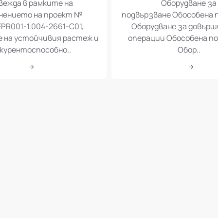
вежда в рамките на
Оборудване за
нението на проект №
подвързване Обособена 
PR001-1.004-2661-C01,
Оборудване за довър
е на устойчивия растеж и
операции Обособена по
курентоспособно..
Обор..