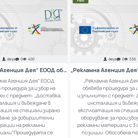
Feb
deya
0
400
deya
0
536
„Рекламна Агенция Дея“ ЕООД обявява процедура за избор на изпълнител с предмет: „Доставка, инсталация и въвеждане в експлоатация на специализирано оборудване за довършителни операции на рекламни материали“
мна Агенция Дея“ ЕООД
„Рекламна Агенция Де
 процедура за избор на
обявява процедура за 
л с предмет: „Доставка,
изпълнител с предмет: 
лация и въвеждане в
инсталация и въвеж
ация на специализирано
експлоатация на специ
ване за довършителни
оборудване за произво
рации на рекламни
рекламни материали с 3
иали“Процедурата се
позиции: Обособена по