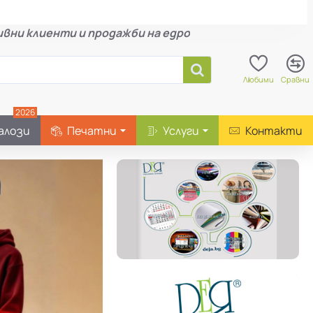
вни клиенти и продажби на едро
Любими
Сравни
2026
алози
Печатни
Услуги
Контакти