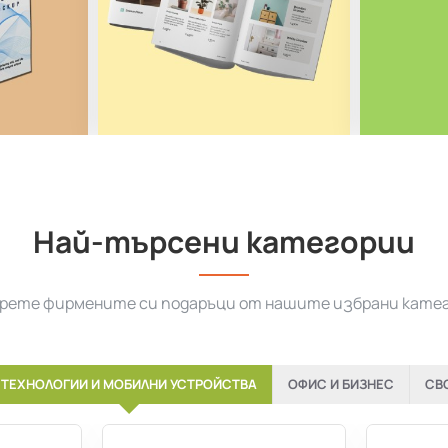
Най-търсени категории
рете фирмените си подаръци от нашите избрани кате
ТЕХНОЛОГИИ И МОБИЛНИ УСТРОЙСТВА
ОФИС И БИЗНЕС
СВ