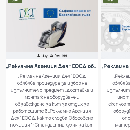
Jun
Mar
deya
0
199
„Рекламна Агенция Дея“ ЕООД обявява процедура за избор на изпълнител с предмет „Доставка и монтаж на оборудване и обзавеждане за кът за отдих за работещите в „Рекламна Агенция Дея“ ЕООД
„Рекламна Агенция Дея“ ЕООД
„Рекла
обявява процедура за избор на
обявява
изпълнител с предмет „Доставка и
изпълните
монтаж на оборудване и
инста
обзавеждане за кът за отдих за
експлоат
работещите в „Рекламна Агенция
оборуд
Дея“ ЕООД, както следва:Обособена
опе
позиция 1: Стандартна кухня за кът
матер