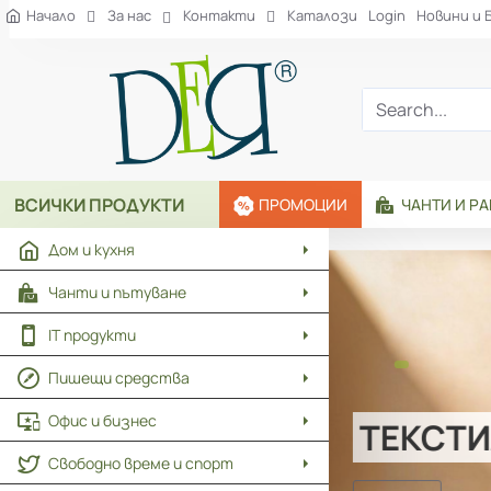
Рекламна
Начало
За нас
Контакти
Каталози
Login
Новини и 
агенция
ДЕЯ
Search...
ВСИЧКИ ПРОДУКТИ
ПРОМОЦИИ
ЧАНТИ И Р
Дом и кухня
Чанти и пътуване
IT продукти
Пишещи средства
Офис и бизнес
ТЕКСТИ
Свободно време и спорт