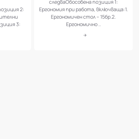
следваОбособена позиция 1:
позиция 2:
Ергономия при работа, включваща:1.
шителни
Ергономичен стол – 15бр.2.
зиция 3:
Ергономично ..