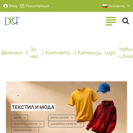
Рекламна
Вход
Регистрация
Български
агенция
ДЕЯ
За
Нови
Начало
Контакти
Каталози
Login
нас
и Бло