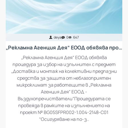
deya
0
647
„Рекламна Агенция Дея“ ЕООД обявява процедура за избор на изпълнител с предмет „Доставка и монтаж на колективни предпазни средства за защита от неблагоприятен микроклимат за работещите в „Рекламна Агенция Дея“ ЕООД - въздухопречистватели“
„Рекламна Агенция Дея“ ЕООД обявява
процедура за избор на изпълнител с предмет
„Доставка и монтаж на колективни предпазни
средства за защита от неблагоприятен
микроклимат за работещите в „Рекламна
Агенция Дея“ ЕООД -
Въздухопречистватели“Процедурата се
провежда в рамките на изпълнението на
проект № BG05SFPR002-1.004-2148-C01
“Осигуряване на по-з..