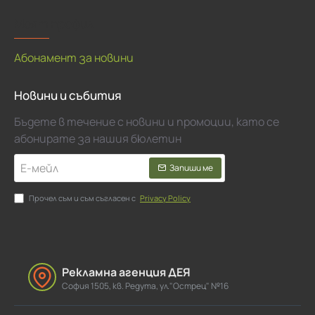
Моят профил
Абонамент за новини
Новини и събития
Бъдете в течение с новини и промоции, като се
абонирате за нашия бюлетин
Е-
Запиши ме
мейл
Прочел съм и съм съгласен с
Privacy Policy
Рекламна агенция ДЕЯ
София 1505, кв. Редута, ул."Острец" №16