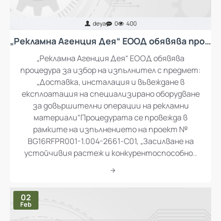
deya
0
400
„Рекламна Агенция Дея“ ЕООД обявява процедура за избор на изпълнител с предмет: „Доставка, инсталация и въвеждане в експлоатация на специализирано оборудване за довършителни операции на рекламни материали“
„Рекламна Агенция Дея“ ЕООД обявява
процедура за избор на изпълнител с предмет:
„Доставка, инсталация и въвеждане в
експлоатация на специализирано оборудване
за довършителни операции на рекламни
материали“Процедурата се провежда в
рамките на изпълнението на проект №
BG16RFPR001-1.004-2661-C01, „Засилване на
устойчивия растеж и конкурентоспособно..
02
Feb