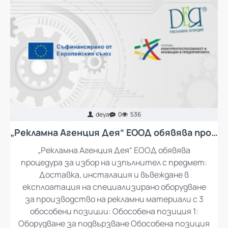
deya
0
536
„Рекламна Агенция Дея“ ЕООД обявява процедура за избор на изпълнител с предмет: Доставка, инсталация и въвеждане в експлоатация на специализирано оборудване за производство на рекламни материали
„Рекламна Агенция Дея“ ЕООД обявява
процедура за избор на изпълнител с предмет:
Доставка, инсталация и въвеждане в
експлоатация на специализирано оборудване
за производство на рекламни материали с 3
обособени позиции: Обособена позиция 1: