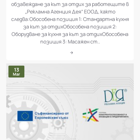
„Доставка и монтаж на оборудване и
обзавеждане за кът за отдих за работещите в
„Рекламна Агенция Дея“ ЕООД, както
следва:Обособена позиция 1: Стандартна кухня
за кът за отдихОбособена позиция 2:
Оборудване за кухня за кът за отдихОбособена
позиция 3: Масажен ст..
13
Mar