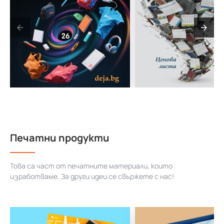
Печатни продукти
Това са част от печатните материали, които
изработваме. За други идеи се свържете с нас!