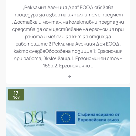
„Рекламна Агенция Дея“ ЕООД обявява процедура за избор на изпълнител с предмет „Доставка и монтаж на колективни предпазни средства за осъществяване на ергономия при работа и мебели за кът за отдих за работещите в Рекламна Агенция Дея ЕООД
„Рекламна Агенция Дея“ ЕООД обявява
процедура за избор на изпълнител с предмет
„Доставка и монтаж на колективни предпазни
средства за осъществяване на ергономия при
работа и мебели за кът за отдих за
работещите в Рекламна Агенция Дея ЕООД,
както следваОбособена позиция 1: Ергономия
при работа, включваща:1. Ергономичен стол –
15бр.2. Ергономично ..
17
Nov