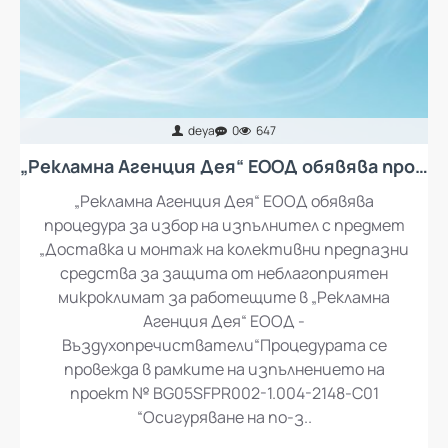
deya
0
647
„Рекламна Агенция Дея“ ЕООД обявява процедура за избор на изпълнител с предмет „Доставка и монтаж на колективни предпазни средства за защита от неблагоприятен микроклимат за работещите в „Рекламна Агенция Дея“ ЕООД - въздухопречистватели“
„Рекламна Агенция Дея“ ЕООД обявява
процедура за избор на изпълнител с предмет
„Доставка и монтаж на колективни предпазни
средства за защита от неблагоприятен
микроклимат за работещите в „Рекламна
Агенция Дея“ ЕООД -
Въздухопречистватели“Процедурата се
провежда в рамките на изпълнението на
проект № BG05SFPR002-1.004-2148-C01
“Осигуряване на по-з..