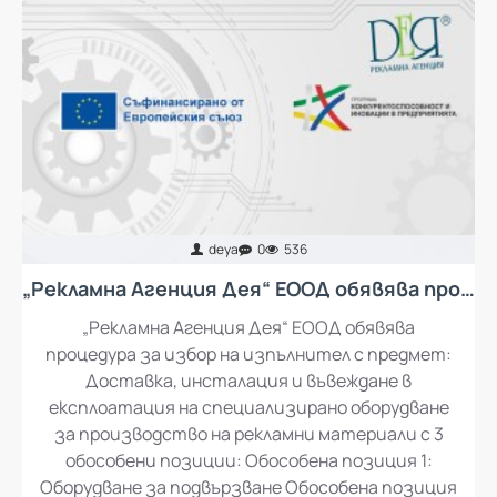
deya
0
536
„Рекламна Агенция Дея“ ЕООД обявява процедура за избор на изпълнител с предмет: Доставка, инсталация и въвеждане в експлоатация на специализирано оборудване за производство на рекламни материали
„Рекламна Агенция Дея“ ЕООД обявява
процедура за избор на изпълнител с предмет:
Доставка, инсталация и въвеждане в
експлоатация на специализирано оборудване
за производство на рекламни материали с 3
обособени позиции: Обособена позиция 1: