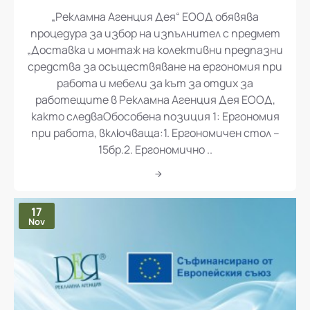
„Рекламна Агенция Дея“ ЕООД обявява процедура за избор на изпълнител с предмет „Доставка и монтаж на колективни предпазни средства за осъществяване на ергономия при работа и мебели за кът за отдих за работещите в Рекламна Агенция Дея ЕООД
„Рекламна Агенция Дея“ ЕООД обявява
процедура за избор на изпълнител с предмет
„Доставка и монтаж на колективни предпазни
средства за осъществяване на ергономия при
работа и мебели за кът за отдих за
работещите в Рекламна Агенция Дея ЕООД,
както следваОбособена позиция 1: Ергономия
при работа, включваща:1. Ергономичен стол –
15бр.2. Ергономично ..
17
Nov