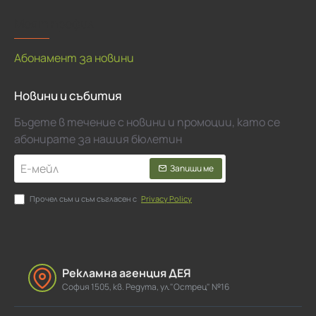
Моят профил
Абонамент за новини
Новини и събития
Бъдете в течение с новини и промоции, като се
абонирате за нашия бюлетин
Е-
Запиши ме
мейл
Прочел съм и съм съгласен с
Privacy Policy
Рекламна агенция ДЕЯ
София 1505, кв. Редута, ул."Острец" №16