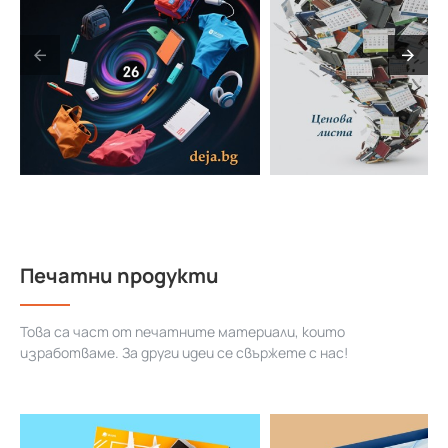
Печатни продукти
Това са част от печатните материали, които
изработваме. За други идеи се свържете с нас!