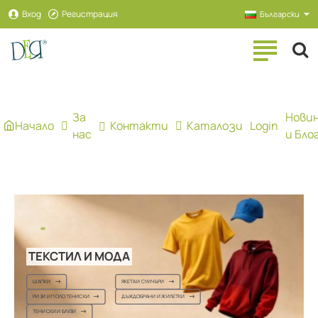
Рекламна
Вход
Регистрация
Български
агенция
ДЕЯ
За
Нови
Начало
Контакти
Каталози
Login
нас
и Бло