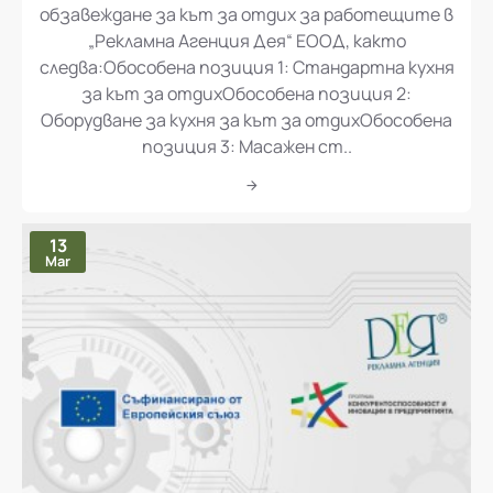
„Доставка и монтаж на оборудване и
обзавеждане за кът за отдих за работещите в
„Рекламна Агенция Дея“ ЕООД, както
следва:Обособена позиция 1: Стандартна кухня
за кът за отдихОбособена позиция 2:
Оборудване за кухня за кът за отдихОбособена
позиция 3: Масажен ст..
13
Mar