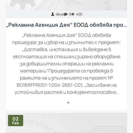
deya
0
400
„Рекламна Агенция Дея“ ЕООД обявява процедура за избор на изпълнител с предмет: „Доставка, инсталация и въвеждане в експлоатация на специализирано оборудване за довършителни операции на рекламни материали“
„Рекламна Агенция Дея“ ЕООД обявява
процедура за избор на изпълнител с предмет:
„Доставка, инсталация и въвеждане в
експлоатация на специализирано оборудване
за довършителни операции на рекламни
материали“Процедурата се провежда в
рамките на изпълнението на проект №
BG16RFPR001-1.004-2661-C01, „Засилване на
устойчивия растеж и конкурентоспособно..
02
Feb