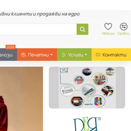
вни клиенти и продажби на едро
Любими
Сравни
2026
алози
Печатни
Услуги
Контакти