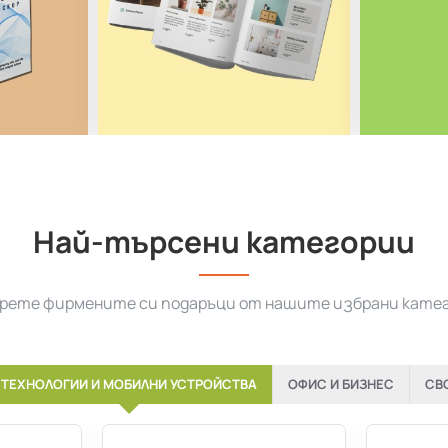
Най-търсени категории
рете фирмените си подаръци от нашите избрани кате
ТЕХНОЛОГИИ И МОБИЛНИ УСТРОЙСТВА
ОФИС И БИЗНЕС
СВ