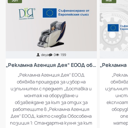
Jun
Mar
deya
0
199
„Рекламна Агенция Дея“ ЕООД обявява процедура за избор на изпълнител с предмет „Доставка и монтаж на оборудване и обзавеждане за кът за отдих за работещите в „Рекламна Агенция Дея“ ЕООД
„Рекламна Агенция Дея“ ЕООД
„Рекла
обявява процедура за избор на
обявява
изпълнител с предмет „Доставка и
изпълните
монтаж на оборудване и
инста
обзавеждане за кът за отдих за
експлоат
работещите в „Рекламна Агенция
оборуд
Дея“ ЕООД, както следва:Обособена
опе
позиция 1: Стандартна кухня за кът
матер