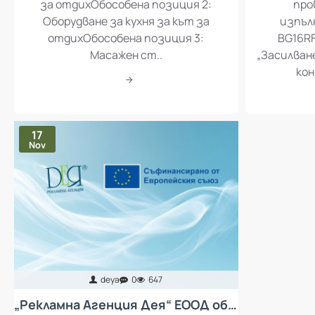
за отдихОбособена позиция 2:
про
Оборудване за кухня за кът за
изпъл
отдихОбособена позиция 3:
BG16RF
Масажен ст..
„Засилван
кон
17
Nov
deya
0
647
„Рекламна Агенция Дея“ ЕООД обявява процедура за избор на изпълнител с предмет „Доставка и монтаж на колективни предпазни средства за защита от неблагоприятен микроклимат за работещите в „Рекламна Агенция Дея“ ЕООД - въздухопречистватели“