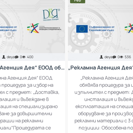
Feb
deya
0
400
deya
0
536
„Рекламна Агенция Дея“ ЕООД обявява процедура за избор на изпълнител с предмет: „Доставка, инсталация и въвеждане в експлоатация на специализирано оборудване за довършителни операции на рекламни материали“
мна Агенция Дея“ ЕООД
„Рекламна Агенция Де
 процедура за избор на
обявява процедура за 
л с предмет: „Доставка,
изпълнител с предмет: 
лация и въвеждане в
инсталация и въвеж
ация на специализирано
експлоатация на специ
ване за довършителни
оборудване за произво
рации на рекламни
рекламни материали с 3
иали“Процедурата се
позиции: Обособена по