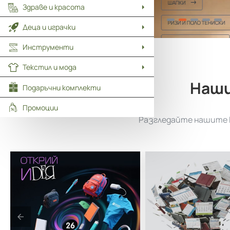
ШАПКИ
Здраве и красота
РИЗИ И ПОЛО ТЕНИСКИ
Деца и играчки
ТЕНИСКИ И БЛУЗИ
Инструменти
Текстил и мода
Наши
Подаръчни комплекти
Промоции
Разгледайте нашите к