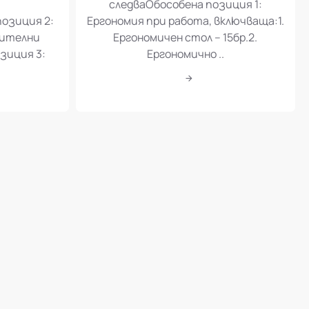
следваОбособена позиция 1:
позиция 2:
Ергономия при работа, включваща:1.
шителни
Ергономичен стол – 15бр.2.
зиция 3:
Ергономично ..