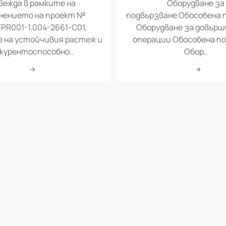
вежда в рамките на
Оборудване за
нението на проект №
подвързване Обособена 
PR001-1.004-2661-C01,
Оборудване за довър
е на устойчивия растеж и
операции Обособена по
курентоспособно..
Обор..