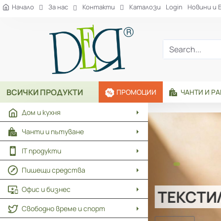
Рекламна
Начало
За нас
Контакти
Каталози
Login
Новини и 
агенция
ДЕЯ
Search...
ВСИЧКИ ПРОДУКТИ
ПРОМОЦИИ
ЧАНТИ И Р
Дом и кухня
Чанти и пътуване
IT продукти
Пишещи средства
Офис и бизнес
ТЕКСТИ
Свободно време и спорт