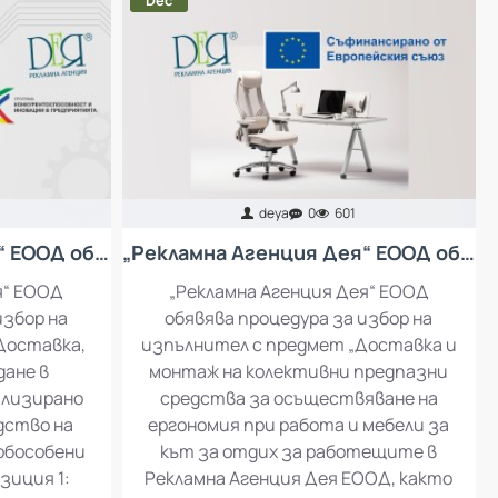
Dec
deya
0
601
„Рекламна Агенция Дея“ ЕООД обявява процедура за избор на изпълнител с предмет: Доставка, инсталация и въвеждане в експлоатация на специализирано оборудване за производство на рекламни материали
„Рекламна Агенция Дея“ ЕООД обявява процедура за избор на изпълнител с предмет „Доставка и монтаж на колективни предпазни средства за осъществяване на ергономия при работа и мебели за кът за отдих за работещите в Рекламна Агенция Дея ЕООД
я“ ЕООД
„Рекламна Агенция Дея“ ЕООД
избор на
обявява процедура за избор на
Доставка,
изпълнител с предмет „Доставка и
дане в
монтаж на колективни предпазни
ализирано
средства за осъществяване на
дство на
ергономия при работа и мебели за
 обособени
кът за отдих за работещите в
зиция 1:
Рекламна Агенция Дея ЕООД, както