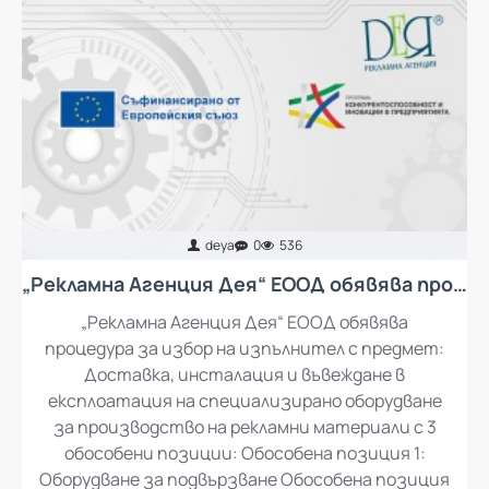
deya
0
536
„Рекламна Агенция Дея“ ЕООД обявява процедура за избор на изпълнител с предмет: Доставка, инсталация и въвеждане в експлоатация на специализирано оборудване за производство на рекламни материали
„Рекламна Агенция Дея“ ЕООД обявява
процедура за избор на изпълнител с предмет:
Доставка, инсталация и въвеждане в
експлоатация на специализирано оборудване
за производство на рекламни материали с 3
обособени позиции: Обособена позиция 1:
Оборудване за подвързване Обособена позиция