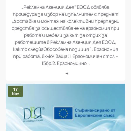
„Рекламна Агенция Дея“ ЕООД обявява
процедура за избор на изпълнител с предмет
„Доставка и монтаж на колективни предпазни
средства за осъществяване на ергономия при
работа и мебели за кът за отдих за
работещите в Рекламна Агенция Дея ЕООД,
както следваОбособена позиция 1: Ергономия
при работа, включваща:1. Ергономичен стол –
15бр.2. Ергономично ..
17
Nov