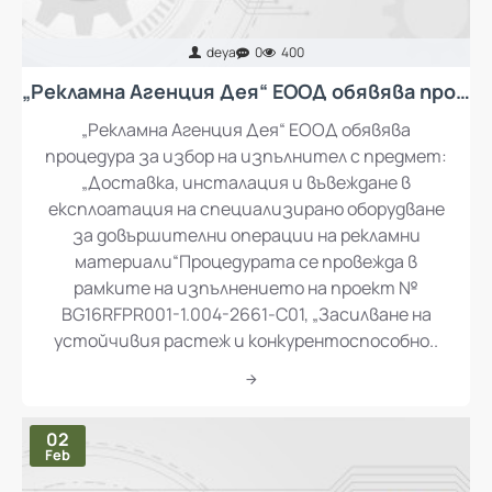
deya
0
400
„Рекламна Агенция Дея“ ЕООД обявява процедура за избор на изпълнител с предмет: „Доставка, инсталация и въвеждане в експлоатация на специализирано оборудване за довършителни операции на рекламни материали“
„Рекламна Агенция Дея“ ЕООД обявява
процедура за избор на изпълнител с предмет:
„Доставка, инсталация и въвеждане в
експлоатация на специализирано оборудване
за довършителни операции на рекламни
материали“Процедурата се провежда в
рамките на изпълнението на проект №
BG16RFPR001-1.004-2661-C01, „Засилване на
устойчивия растеж и конкурентоспособно..
02
Feb