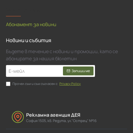
Моят профил
Абонамент за новини
Новини и събития
Бъдете в течение с новини и промоции, като се
абонирате за нашия бюлетин
Е-
Запиши ме
мейл
Прочел съм и съм съгласен с
Privacy Policy
Рекламна агенция ДЕЯ
София 1505, кв. Редута, ул."Острец" №16