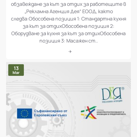
обзавеждане за кът за отдих за работещите в
„Рекламна Агенция Дея“ ЕООД, както
следва:Обособена позиция 1: Стандартна кухня
за кът за отдихОбособена позиция 2:
Оборудване за кухня за кът за отдихОбособена
позиция 3: Масажен ст..
13
Mar