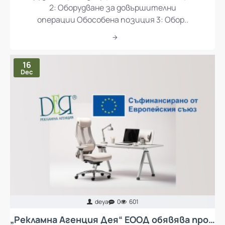
2: Оборудване за довършителни
операции Обособена позиция 3: Обор..
16
Dec
deya
0
601
„Рекламна Агенция Дея“ ЕООД обявява процедура за избор на изпълнител с предмет „Доставка и монтаж на колективни предпазни средства за осъществяване на ергономия при работа и мебели за кът за отдих за работещите в Рекламна Агенция Дея ЕООД