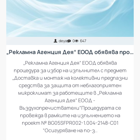
deya
0
647
„Рекламна Агенция Дея“ ЕООД обявява процедура за избор на изпълнител с предмет „Доставка и монтаж на колективни предпазни средства за защита от неблагоприятен микроклимат за работещите в „Рекламна Агенция Дея“ ЕООД - въздухопречистватели“
„Рекламна Агенция Дея“ ЕООД обявява
процедура за избор на изпълнител с предмет
„Доставка и монтаж на колективни предпазни
средства за защита от неблагоприятен
микроклимат за работещите в „Рекламна
Агенция Дея“ ЕООД -
Въздухопречистватели“Процедурата се
провежда в рамките на изпълнението на
проект № BG05SFPR002-1.004-2148-C01
“Осигуряване на по-з..