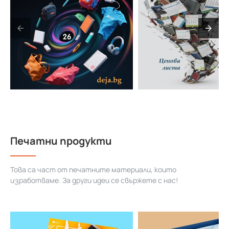
Печатни продукти
Това са част от печатните материали, които
изработваме. За други идеи се свържете с нас!