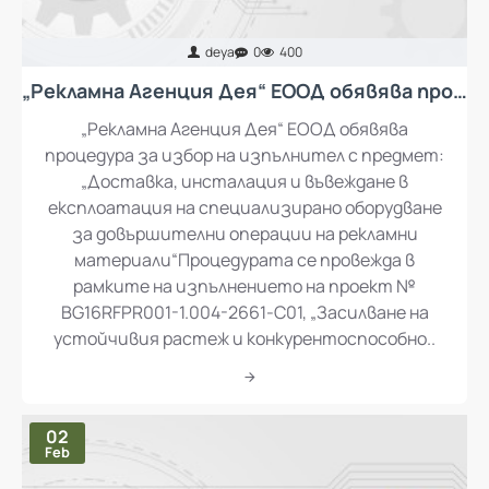
deya
0
400
„Рекламна Агенция Дея“ ЕООД обявява процедура за избор на изпълнител с предмет: „Доставка, инсталация и въвеждане в експлоатация на специализирано оборудване за довършителни операции на рекламни материали“
„Рекламна Агенция Дея“ ЕООД обявява
процедура за избор на изпълнител с предмет:
„Доставка, инсталация и въвеждане в
експлоатация на специализирано оборудване
за довършителни операции на рекламни
материали“Процедурата се провежда в
рамките на изпълнението на проект №
BG16RFPR001-1.004-2661-C01, „Засилване на
устойчивия растеж и конкурентоспособно..
02
Feb