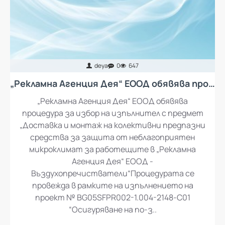
deya
0
647
„Рекламна Агенция Дея“ ЕООД обявява процедура за избор на изпълнител с предмет „Доставка и монтаж на колективни предпазни средства за защита от неблагоприятен микроклимат за работещите в „Рекламна Агенция Дея“ ЕООД - въздухопречистватели“
„Рекламна Агенция Дея“ ЕООД обявява
процедура за избор на изпълнител с предмет
„Доставка и монтаж на колективни предпазни
средства за защита от неблагоприятен
микроклимат за работещите в „Рекламна
Агенция Дея“ ЕООД -
Въздухопречистватели“Процедурата се
провежда в рамките на изпълнението на
проект № BG05SFPR002-1.004-2148-C01
“Осигуряване на по-з..