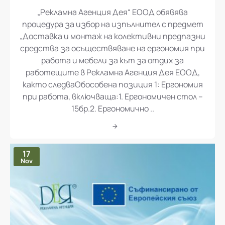
„Рекламна Агенция Дея“ ЕООД обявява
процедура за избор на изпълнител с предмет
„Доставка и монтаж на колективни предпазни
средства за осъществяване на ергономия при
работа и мебели за кът за отдих за
работещите в Рекламна Агенция Дея ЕООД,
както следваОбособена позиция 1: Ергономия
при работа, включваща:1. Ергономичен стол –
15бр.2. Ергономично ..
17
Nov