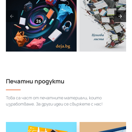
Печатни продукти
Това са част от печатните материали, които
изработваме. За други идеи се свържете с нас!