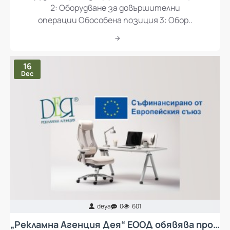
2: Оборудване за довършителни
операции Обособена позиция 3: Обор..
16
Dec
deya
0
601
„Рекламна Агенция Дея“ ЕООД обявява процедура за избор на изпълнител с предмет „Доставка и монтаж на колективни предпазни средства за осъществяване на ергономия при работа и мебели за кът за отдих за работещите в Рекламна Агенция Дея ЕООД