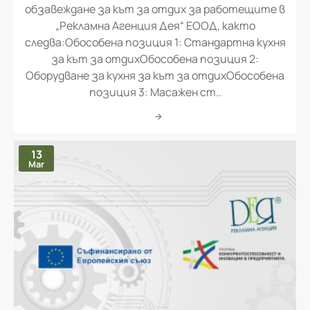
обзавеждане за кът за отдих за работещите в
„Рекламна Агенция Дея“ ЕООД, както
следва:Обособена позиция 1: Стандартна кухня
за кът за отдихОбособена позиция 2:
Оборудване за кухня за кът за отдихОбособена
позиция 3: Масажен ст..
13
Mar