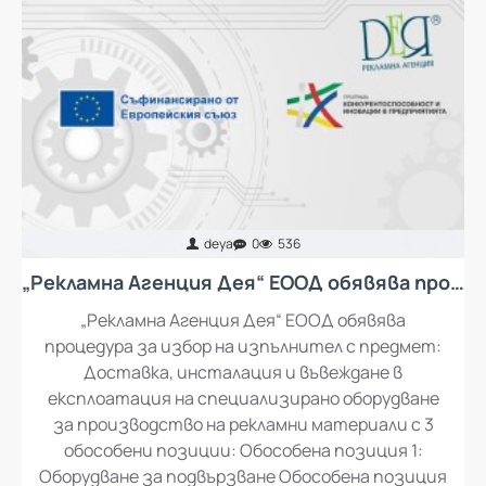
deya
0
536
„Рекламна Агенция Дея“ ЕООД обявява процедура за избор на изпълнител с предмет: Доставка, инсталация и въвеждане в експлоатация на специализирано оборудване за производство на рекламни материали
„Рекламна Агенция Дея“ ЕООД обявява
процедура за избор на изпълнител с предмет:
Доставка, инсталация и въвеждане в
експлоатация на специализирано оборудване
за производство на рекламни материали с 3
обособени позиции: Обособена позиция 1:
Оборудване за подвързване Обособена позиция