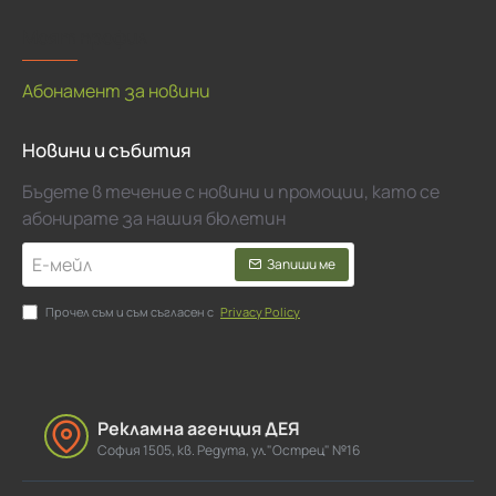
Моят профил
Абонамент за новини
Новини и събития
Бъдете в течение с новини и промоции, като се
абонирате за нашия бюлетин
Е-
Запиши ме
мейл
Прочел съм и съм съгласен с
Privacy Policy
Рекламна агенция ДЕЯ
София 1505, кв. Редута, ул."Острец" №16